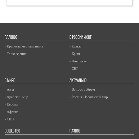
ГЛАВНОЕ
В РОССИИ И СНГ
- Крепость мусульманина
- Кавказ
- Точка зрения
- Крым
- Поволжье
- СНГ
В МИРЕ
АКТУАЛЬНО
- Азия
- Вопрос ребром
- Арабский мир
- Россия - Исламский мир
- Европа
- Африка
- США
ОБЩЕСТВО
РАЗНОЕ