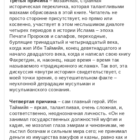
Третья причина
– мозаичная, странная
историческая перекличка, которая талантливыми
мазками обрисована в этой книге. Читатель не
просто сторонне присутствует, но прямо или
косвенно, участвует в этом неслышимом диалоге
четырех периодов в истории Ислама – эпоха
Печати Пророков и салафов, переходные,
бурлящие тринадцатый и четырнадцатый века,
когда жил Ибн Таймийя, конец девятнадцатого и
начало двадцатого века, когда и написал свою книгу
Фахретдин, и, наконец, наше время – время так
называемого «традиционного ислама». Так вот, эта
дискуссия «внутри истории» свидетельствует, с
моей точки зрения, о неутешительном факте –
неуклонной деградации мусульман и
мусульманского сознания.
Четвертая причина
– сам главный герой. Ибн
Таймийя – яркая, талантливая, очень сложная, и,
соответственно, неоднозначная личность. «Он не
занимал государственных должностей муфтия и
кадия, не мозолил глаза эмирам и чиновникам, не
льстил богачам и сильным мира сего; не принимал
деньги из имущества вакуфов и казны, равно как и