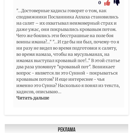
0
"...Достоверные хадисы говорят о том, как
сподвижники Посланника Аллаха становились
на салят – их охватывал неимоверный страх и
даже ужас, они покрывались кровавым потом.
Чего же боялись эти бесстрашные на поле боя
воины имана?..." "...И где бы ни был, почему-то я
ни разу не видел во время подготовки к саляту,
во время намаза, чтобы на мусульманах, на
имамах выступал кровавый пот!.." В этой статье
два раза упомянут "кровавый пот". Возникает
вопрос - является ли это Сунной - покрываться
кровавым потом? И еще интереснее - чья
именно это Сунна? Насколько я понял из текста,
хадисов, описываю
...
Читать дальше
Реклама