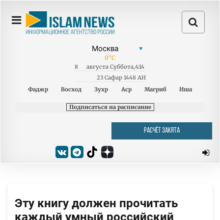
0
°C
8
августа
Суббота
,
4:14
23 Сафар 1448 AH
Фаджр
Восход
Зухр
Аср
Магриб
Иша
Подписаться на расписание
РАСЧЁТ ЗАКЯТА
Эту книгу должен прочитать
каждый умный российский