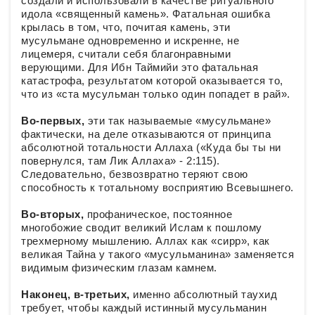
создали и использовали в качестве ритуального
идола «священный камень». Фатальная ошибка
крылась в том, что, почитая камень, эти
мусульмане одновременно и искренне, не
лицемеря, считали себя благонравными
верующими. Для Ибн Таймийи это фатальная
катастрофа, результатом которой оказывается то,
что из «ста мусульман только один попадет в рай».
Во-первых,
эти так называемые «мусульмане»
фактически, на деле отказываются от принципа
абсолютной тотальности Аллаха («Куда бы ты ни
повернулся, там Лик Аллаха» - 2:115).
Следовательно, безвозвратно теряют свою
способность к тотальному восприятию Всевышнего.
Во-вторых,
профаническое, постоянное
многобожие сводит великий Ислам к пошлому
трехмерному мышлению. Аллах как «сирр», как
великая Тайна у такого «мусульманина» заменяется
видимым физическим глазам камнем.
Наконец, в-третьих,
именно абсолютный таухид
требует, чтобы каждый истинный мусульманин