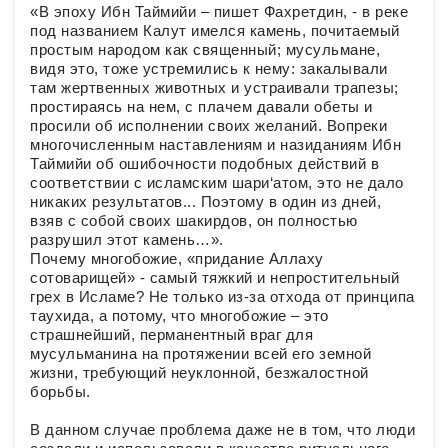
«В эпоху Ибн Таймийи – пишет Фахретдин, - в реке
под названием Калут имелся камень, почитаемый
простым народом как священный; мусульмане,
видя это, тоже устремились к нему: закалывали
там жертвенных животных и устраивали трапезы;
простираясь на нем, с плачем давали обеты и
просили об исполнении своих желаний. Вопреки
многочисленным наставлениям и назиданиям Ибн
Таймийи об ошибочности подобных действий в
соответствии с исламским шари‘атом, это не дало
никаких результатов... Поэтому в один из дней,
взяв с собой своих шакирдов, он полностью
разрушил этот камень…».
Почему многобожие, «придание Аллаху
сотоварищей» - самый тяжкий и непростительный
грех в Исламе? Не только из-за отхода от принципа
таухида, а потому, что многобожие – это
страшнейший, перманентный враг для
мусульманина на протяжении всей его земной
жизни, требующий неуклонной, безжалостной
борьбы.
В данном случае проблема даже не в том, что люди