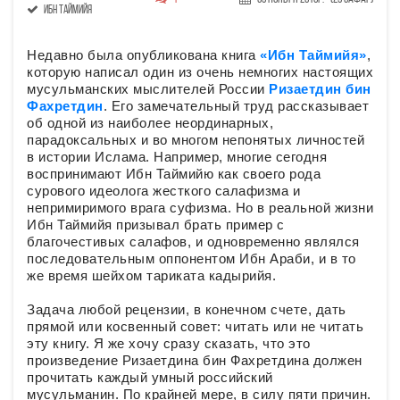
Ибн Таймийя
Недавно была опубликована книга
«Ибн Таймийя»
,
которую написал один из очень немногих настоящих
мусульманских мыслителей России
Ризаетдин бин
Фахретдин
. Его замечательный труд рассказывает
об одной из наиболее неординарных,
парадоксальных и во многом непонятых личностей
в истории Ислама. Например, многие сегодня
воспринимают Ибн Таймийю как своего рода
сурового идеолога жесткого салафизма и
непримиримого врага суфизма. Но в реальной жизни
Ибн Таймийя призывал брать пример с
благочестивых салафов, и одновременно являлся
последовательным оппонентом Ибн Араби, и в то
же время шейхом тариката кадырийя.
Задача любой рецензии, в конечном счете, дать
прямой или косвенный совет: читать или не читать
эту книгу. Я же хочу сразу сказать, что это
произведение Ризаетдина бин Фахретдина должен
прочитать каждый умный российский
мусульманин. По крайней мере, в силу пяти причин.