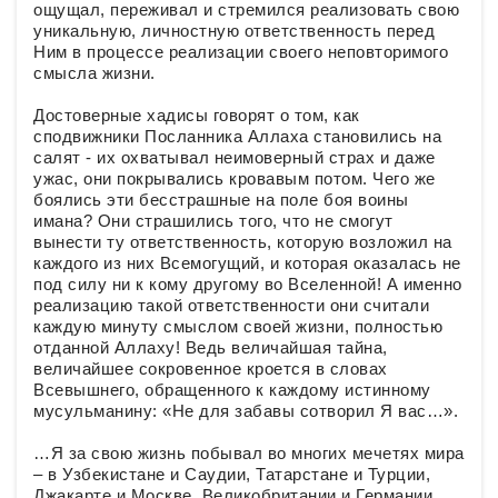
ощущал, переживал и стремился реализовать свою
уникальную, личностную ответственность перед
Ним в процессе реализации своего неповторимого
смысла жизни.
Достоверные хадисы говорят о том, как
сподвижники Посланника Аллаха становились на
салят - их охватывал неимоверный страх и даже
ужас, они покрывались кровавым потом. Чего же
боялись эти бесстрашные на поле боя воины
имана? Они страшились того, что не смогут
вынести ту ответственность, которую возложил на
каждого из них Всемогущий, и которая оказалась не
под силу ни к кому другому во Вселенной! А именно
реализацию такой ответственности они считали
каждую минуту смыслом своей жизни, полностью
отданной Аллаху! Ведь величайшая тайна,
величайшее сокровенное кроется в словах
Всевышнего, обращенного к каждому истинному
мусульманину: «Не для забавы сотворил Я вас…».
…Я за свою жизнь побывал во многих мечетях мира
– в Узбекистане и Саудии, Татарстане и Турции,
Джакарте и Москве, Великобритании и Германии,