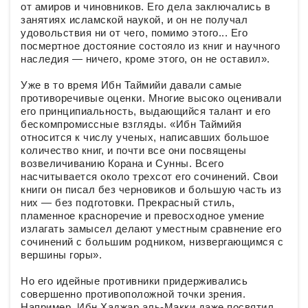
от амиров и чиновников. Его дела заключались в
занятиях исламской наукой, и он не получал
удовольствия ни от чего, помимо этого... Его
посмертное достояние состояло из книг и научного
наследия — ничего, кроме этого, он не оставил».
Уже в то время Ибн Таймийи давали самые
противоречивые оценки. Многие высоко оценивали
его принципиальность, выдающийся талант и его
бескомпромиссные взгляды. «Ибн Таймийя
относится к числу ученых, написавших большое
количество книг, и почти все они посвящены
возвеличиванию Корана и Сунны. Всего
насчитывается около трехсот его сочинений. Свои
книги он писал без черновиков и большую часть из
них — без подготовки. Прекрасный стиль,
пламенное красноречие и превосходное умение
излагать замысел делают уместным сравнение его
сочинений с большим родником, низвергающимся с
вершины горы».
Но его идейные противники придерживались
совершенно противоположной точки зрения.
Например, Ибн Хаджар аль-Макки даже посвятил