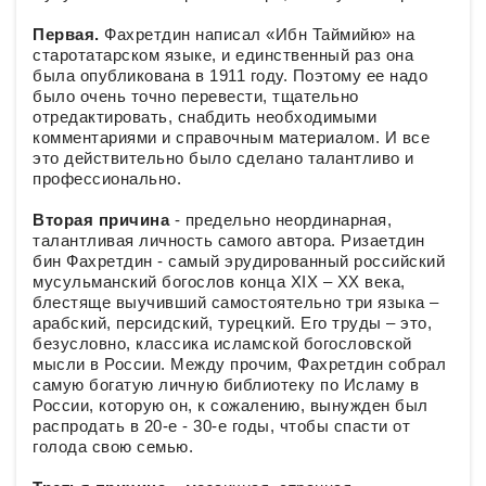
Первая.
Фахретдин написал «Ибн Таймийю» на
старотатарском языке, и единственный раз она
была опубликована в 1911 году. Поэтому ее надо
было очень точно перевести, тщательно
отредактировать, снабдить необходимыми
комментариями и справочным материалом. И все
это действительно было сделано талантливо и
профессионально.
Вторая причина
- предельно неординарная,
талантливая личность самого автора. Ризаетдин
бин Фахретдин - самый эрудированный российский
мусульманский богослов конца XIX – XX века,
блестяще выучивший самостоятельно три языка –
арабский, персидский, турецкий. Его труды – это,
безусловно, классика исламской богословской
мысли в России. Между прочим, Фахретдин собрал
самую богатую личную библиотеку по Исламу в
России, которую он, к сожалению, вынужден был
распродать в 20-е - 30-е годы, чтобы спасти от
голода свою семью.