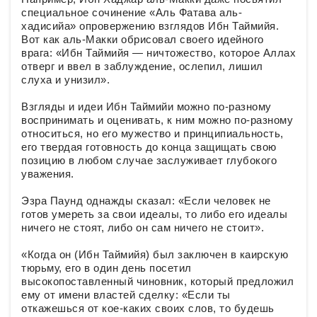
специальное сочинение «Аль Фатава аль-
хадисийа» опровержению взглядов Ибн Таймийя.
Вот как аль-Макки обрисовал своего идейного
врага: «Ибн Таймийя — ничтожество, которое Аллах
отверг и ввел в заблуждение, ослепил, лишил
слуха и унизил».
Взгляды и идеи Ибн Таймийи можно по-разному
воспринимать и оценивать, к ним можно по-разному
относиться, но его мужество и принципиальность,
его твердая готовность до конца защищать свою
позицию в любом случае заслуживает глубокого
уважения.
Эзра Паунд однажды сказал: «Если человек не
готов умереть за свои идеалы, то либо его идеалы
ничего не стоят, либо он сам ничего не стоит».
«Когда он (Ибн Таймийя) был заключен в каирскую
тюрьму, его в один день посетил
высокопоставленный чиновник, который предложил
ему от имени властей сделку: «Если ты
откажешься от кое-каких своих слов, то будешь