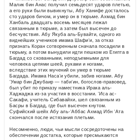
Малик бин Анас получил семьдесят ударов плетью,
а его руки были вывихнуты, Абу Ханифе досталось
сто ударов бичом, и умер он в тюрьме. Ахмад бин
Ханбаль двадцать восемь месяцев лежал
связанным в тюрьме, а затем был высечен до
бесчувствия. Абу Якуба аль-Бувайти, одного из
виднейших учеников имама Шафиʻи, за отказ
признать Коран сотворенным сначала посадили в
тюрьму, а потом вынудили идти пешком из Египта в
Багдад со скованными, неподъемными для
человека цепями шеей, руками и ногами,
вследствие этих мучений он умер в тюрьме
Багдада. Имама Насаʼи убили, забив ногами. Абу
ʻУмар бин Джубаир — табиʻин, богослов-правовед,
был убит по приказу наместника Ирака аль-
Хаджаджа из-за участия в восстании. ʻИса ас-
Сакафи, учитель Сибавайхи, шел связанным из
Басры в Багдад, где был высечен кнутом.
Суфийский шейх Абу аль-ʻАббас Ахмад Ибн ʻАта
скончался после истязания плетьми.
Несомненно, люди, чьи мысли сосредоточены на
обеспечении достатка, которые пресмыкаются