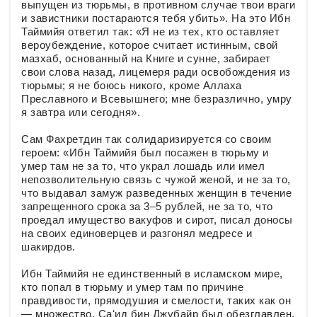
выпущен из тюрьмы, в противном случае твои враги
и завистники постараются тебя убить». На это Ибн
Таймийя ответил так: «Я не из тех, кто оставляет
вероубеждение, которое считает истинным, свой
мазхаб, основанный на Книге и сунне, забирает
свои слова назад, лицемеря ради освобождения из
тюрьмы; я не боюсь никого, кроме Аллаха
Преславного и Всевышнего; мне безразлично, умру
я завтра или сегодня».
Сам Фахретдин так солидаризируется со своим
героем: «Ибн Таймийя был посажен в тюрьму и
умер там не за то, что украл лошадь или имел
непозволительную связь с чужой женой, и не за то,
что выдавал замуж разведенных женщин в течение
запрещенного срока за 3–5 рублей, не за то, что
проедал имущество вакуфов и сирот, писал доносы
на своих единоверцев и разгонял медресе и
шакирдов.
Ибн Таймийя не единственный в исламском мире,
кто попал в тюрьму и умер там по причине
правдивости, прямодушия и смелости, таких как он
— множество. Саʻид бин Джубайр был обезглавлен,