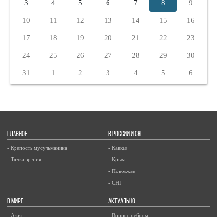
3
4
5
6
7
8
9
10
11
12
13
14
15
16
17
18
19
20
21
22
23
24
25
26
27
28
29
30
31
1
2
3
4
5
6
ГЛАВНОЕ
В РОССИИ И СНГ
- Крепость мусульманина
- Кавказ
- Точка зрения
- Крым
- Поволжье
- СНГ
В МИРЕ
АКТУАЛЬНО
- Азия
- Вопрос ребром