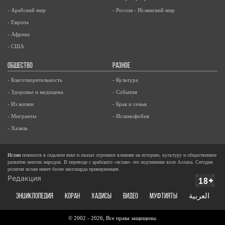
- Арабский мир
- Россия - Исламский мир
- Европа
- Африка
- США
ОБЩЕСТВО
РАЗНОЕ
- Благотворительность
- Культура
- Здоровье и медицина
- События
- Из жизни
- Брак и семья
- Мигранты
- Исламофобия
- Халяль
Ислам
появился в седьмом веке и оказал огромное влияние на историю, культуру и общественное
развитие многих народов. В переводе с арабского «ислам» это подчинение воле Аллаха. Сегодня
религия ислам имеет более миллиарда приверженцев.
Редакция
ЭНЦИКЛОПЕДИЯ
КОРАН
ХАДИСЫ
ВИДЕО
Муфтияты
العربية
© 2002 - 2026, Все права защищены.