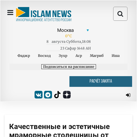
0
°C
8
августа
Суббота
,
18:08
23 Сафар 1448 AH
Фаджр
Восход
Зухр
Аср
Магриб
Иша
Подписаться на расписание
РАСЧЁТ ЗАКЯТА
Качественные и эстетичные
мраморные столешницы от