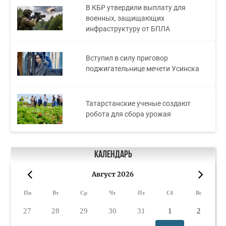
В КБР утвердили выплату для
военных, защищающих
инфраструктуру от БПЛА
Вступил в силу приговор
поджигательнице мечети Усинска
Татарстанские ученые создают
робота для сбора урожая
Календарь
Август 2026
«
»
Пн
Вт
Ср
Чт
Пт
Сб
Вс
27
28
29
30
31
1
2