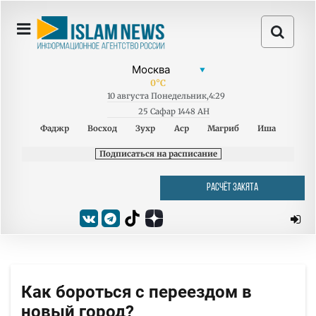
0
°C
10
августа
Понедельник
,
4:29
25 Сафар 1448 AH
Фаджр
Восход
Зухр
Аср
Магриб
Иша
Подписаться на расписание
РАСЧЁТ ЗАКЯТА
Как бороться с переездом в
новый город?