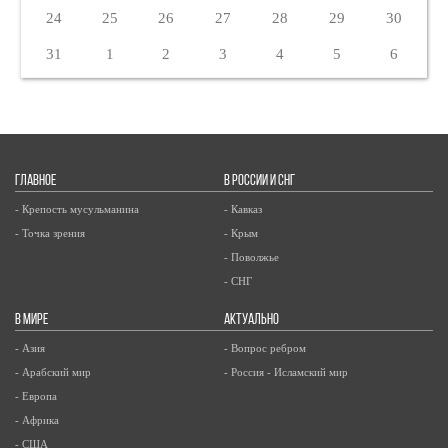
24
25
26
27
28
29
30
31
1
2
3
4
5
6
ГЛАВНОЕ
В РОССИИ И СНГ
- Крепость мусульманина
- Кавказ
- Точка зрения
- Крым
- Поволжье
- СНГ
В МИРЕ
АКТУАЛЬНО
- Азия
- Вопрос ребром
- Арабский мир
- Россия - Исламский мир
- Европа
- Африка
- США