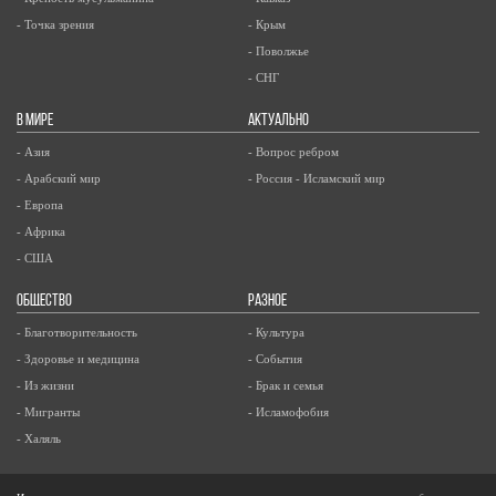
- Точка зрения
- Крым
- Поволжье
- СНГ
В МИРЕ
АКТУАЛЬНО
- Азия
- Вопрос ребром
- Арабский мир
- Россия - Исламский мир
- Европа
- Африка
- США
ОБЩЕСТВО
РАЗНОЕ
- Благотворительность
- Культура
- Здоровье и медицина
- События
- Из жизни
- Брак и семья
- Мигранты
- Исламофобия
- Халяль