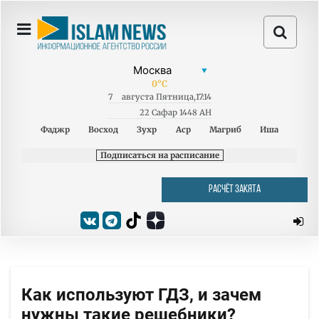
0
°C
7
августа
Пятница
,
17:14
22 Сафар 1448 AH
Фаджр
Восход
Зухр
Аср
Магриб
Иша
Подписаться на расписание
РАСЧЁТ ЗАКЯТА
Как используют ГДЗ, и зачем
нужны такие решебники?