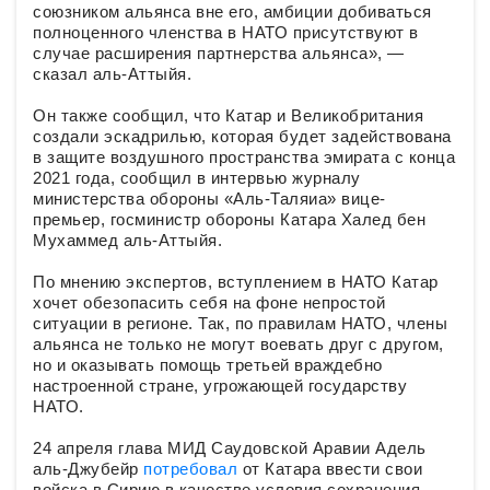
союзником альянса вне его, амбиции добиваться
полноценного членства в НАТО присутствуют в
случае расширения партнерства альянса», —
сказал аль-Аттыйя.
Он также сообщил, что Катар и Великобритания
создали эскадрилью, которая будет задействована
в защите воздушного пространства эмирата с конца
2021 года, сообщил в интервью журналу
министерства обороны «Аль-Таляиа» вице-
премьер, госминистр обороны Катара Халед бен
Мухаммед аль-Аттыйя.
По мнению экспертов, вступлением в НАТО Катар
хочет обезопасить себя на фоне непростой
ситуации в регионе. Так, по правилам НАТО, члены
альянса не только не могут воевать друг с другом,
но и оказывать помощь третьей враждебно
настроенной стране, угрожающей государству
НАТО.
24 апреля глава МИД Саудовской Аравии Адель
аль-Джубейр
потребовал
от Катара ввести свои
войска в Сирию в качестве условия сохранения