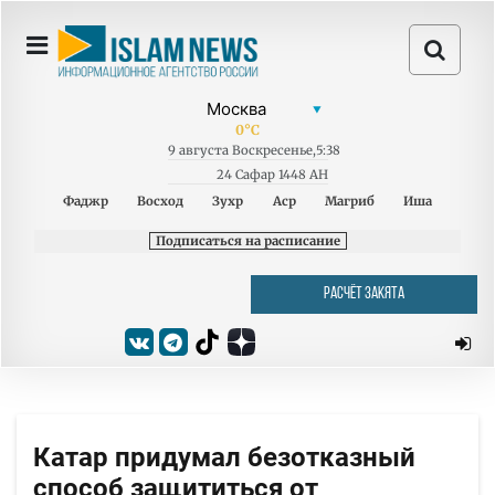
0
°C
9
августа
Воскресенье
,
5:38
24 Сафар 1448 AH
Фаджр
Восход
Зухр
Аср
Магриб
Иша
Подписаться на расписание
РАСЧЁТ ЗАКЯТА
Катар придумал безотказный
способ защититься от