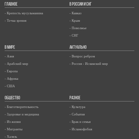
ГЛАВНОЕ
В РОССИИ И СНГ
- Крепость мусульманина
- Кавказ
- Точка зрения
- Крым
- Поволжье
- СНГ
В МИРЕ
АКТУАЛЬНО
- Азия
- Вопрос ребром
- Арабский мир
- Россия - Исламский мир
- Европа
- Африка
- США
ОБЩЕСТВО
РАЗНОЕ
- Благотворительность
- Культура
- Здоровье и медицина
- События
- Из жизни
- Брак и семья
- Мигранты
- Исламофобия
- Халяль