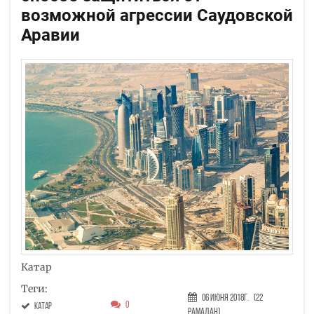
возможной агрессии Саудовской
Аравии
Катар
Теги:
06 Июня 2018г.
(22
0
Катар
Рамадан)