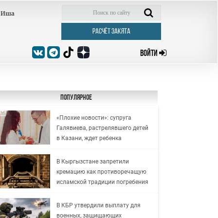
Иша
РАСЧЁТ ЗАКЯТА
ВОЙТИ
Популярное
«Плохие новости»: супруга
Галявиева, растрелявшего детей
в Казани, ждет ребенка
В Кыргызстане запретили
кремацию как противоречащую
исламской традиции погребения
В КБР утвердили выплату для
военных, защищающих