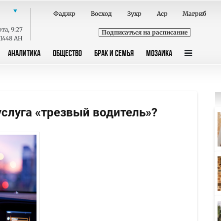
Фаджр
Восход
Зухр
Аср
Магриб
ота
,
9:27
Подписаться на расписание
 1448 AH
АНАЛИТИКА
ОБЩЕСТВО
БРАК И СЕМЬЯ
МОЗАИКА
услуга «трезвый водитель»?