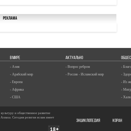
Реклама
В МИРЕ
АКТУАЛЬНО
ОБЩЕС
- Азия
- Вопрос ребром
- Благ
- Арабский мир
- Россия - Исламский мир
- Здор
- Европа
- Из ж
- Африка
- Миг
- США
- Халя
, культуру и общественное развитие
 Аллаха. Сегодня религия ислам имеет
ЭНЦИКЛОПЕДИЯ
КОРАН