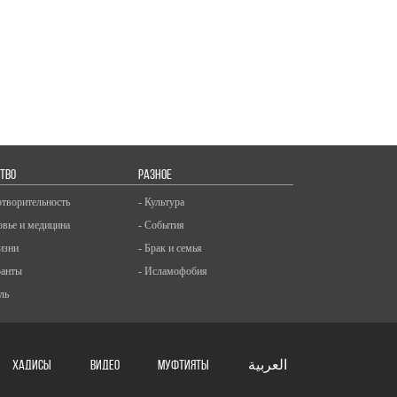
ТВО
РАЗНОЕ
отворительность
- Культура
овье и медицина
- События
изни
- Брак и семья
ранты
- Исламофобия
ль
ХАДИСЫ
ВИДЕО
Муфтияты
العربية