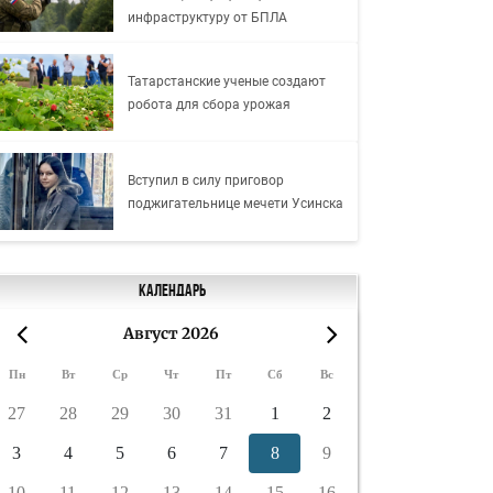
инфраструктуру от БПЛА
Татарстанские ученые создают
робота для сбора урожая
Вступил в силу приговор
поджигательнице мечети Усинска
Календарь
Август 2026
«
»
Пн
Вт
Ср
Чт
Пт
Сб
Вс
27
28
29
30
31
1
2
3
4
5
6
7
8
9
10
11
12
13
14
15
16