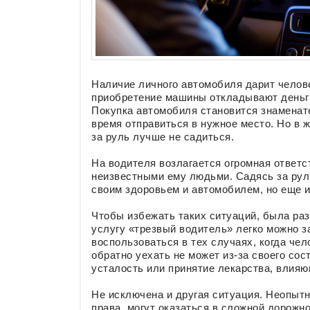
Наличие личного автомобиля дарит челов
приобретение машины откладывают деньг
Покупка автомобиля становится знаменат
время отправиться в нужное место. Но в 
за руль лучше не садиться.
На водителя возлагается огромная ответ
неизвестными ему людьми. Садясь за руль
своим здоровьем и автомобилем, но еще и
Чтобы избежать таких ситуаций, была ра
услугу «трезвый водитель» легко можно з
воспользоваться в тех случаях, когда чел
обратно уехать не может из-за своего со
усталость или принятие лекарства, влияю
Не исключена и другая ситуация. Неопыт
права, могут оказаться в сложной дорожно