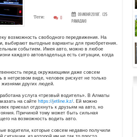
09 Июня 2018г.
(25
Теги:
0
Рамадан)
еку возможность свободного передвижения. На
и, выбирают выгодные варианты для приобретения.
ельным событием. Имея авто, можно в любое
жизни каждого автовладельца есть ситуации, когда
ственность перед окружающими даже совсем
 в нетрезвом виде, человек рискует не только
 жизнями других людей.
зработана услуга «трезвый водитель». В Алматы
аказать на сайте
https://jetline.kz/
. Ей можно
овек приехал отдохнуть к друзьям на авто, но
стояния. Причиной тому может быть сильная
щего на возможность водить авто.
ные водители, которые совсем недавно получили
й ситуации, из которой им не так то просто