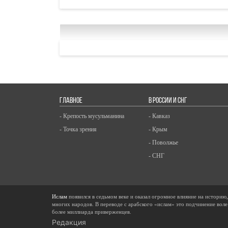
ГЛАВНОЕ
В РОССИИ И СНГ
- Крепость мусульманина
- Кавказ
- Точка зрения
- Крым
- Поволжье
- СНГ
Ислам
появился в седьмом веке и оказал огромное влияние на историю
многих народов. В переводе с арабского «ислам» это подчинение воле
более миллиарда приверженцев.
Редакция