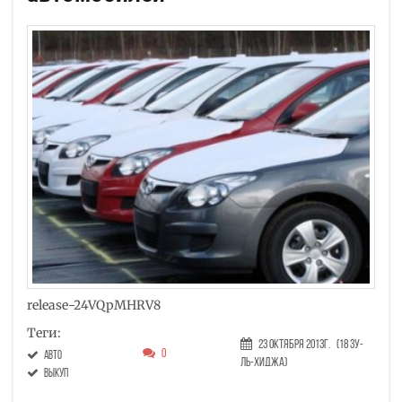
release-24VQpMHRV8
Теги:
23 Октября 2013г.
(18 Зу-
0
авто
ль-хиджа)
выкуп