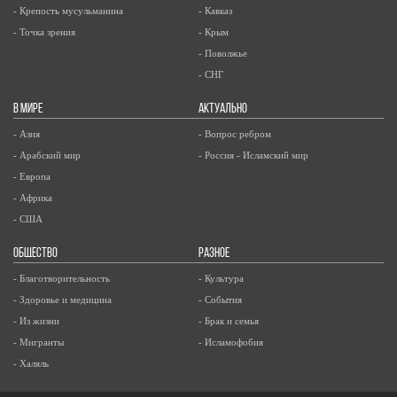
- Крепость мусульманина
- Кавказ
- Точка зрения
- Крым
- Поволжье
- СНГ
В МИРЕ
АКТУАЛЬНО
- Азия
- Вопрос ребром
- Арабский мир
- Россия - Исламский мир
- Европа
- Африка
- США
ОБЩЕСТВО
РАЗНОЕ
- Благотворительность
- Культура
- Здоровье и медицина
- События
- Из жизни
- Брак и семья
- Мигранты
- Исламофобия
- Халяль