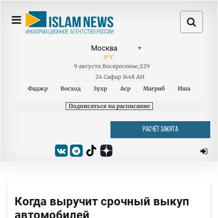
0
°C
9
августа
Воскресенье
,
3:29
24 Сафар 1448 AH
Фаджр
Восход
Зухр
Аср
Магриб
Иша
Подписаться на расписание
РАСЧЁТ ЗАКЯТА
Когда выручит срочный выкуп
автомобилей