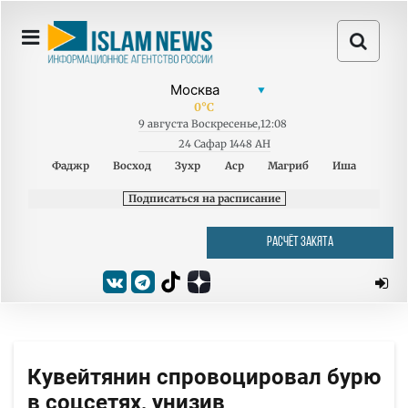
0
°C
9
августа
Воскресенье
,
12:08
24 Сафар 1448 AH
Фаджр
Восход
Зухр
Аср
Магриб
Иша
Подписаться на расписание
РАСЧЁТ ЗАКЯТА
Кувейтянин спровоцировал бурю
в соцсетях, унизив