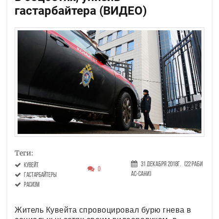
гастарбайтера (ВИДЕО)
Теги:
31 Декабря 2018г.
(22 Раби
Кувейт
0
ас-сани)
гастарбайтеры
расизм
Житель Кувейта спровоцировал бурю гнева в