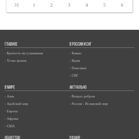
31
1
2
3
4
5
6
ГЛАВНОЕ
В РОССИИ И СНГ
- Крепость мусульманина
- Кавказ
- Точка зрения
- Крым
- Поволжье
- СНГ
В МИРЕ
АКТУАЛЬНО
- Азия
- Вопрос ребром
- Арабский мир
- Россия - Исламский мир
- Европа
- Африка
- США
ОБЩЕСТВО
РАЗНОЕ