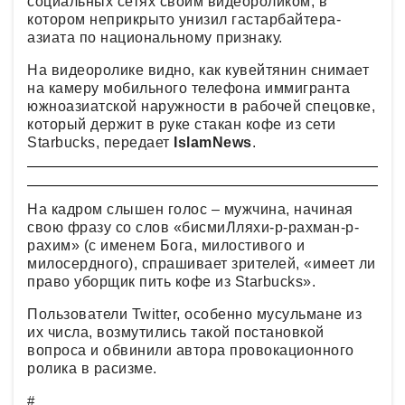
социальных сетях своим видеороликом, в
котором неприкрыто унизил гастарбайтера-
азиата по национальному признаку.
На видеоролике видно, как кувейтянин снимает
на камеру мобильного телефона иммигранта
южноазиатской наружности в рабочей спецовке,
который держит в руке стакан кофе из сети
Starbucks, передает
IslamNews
.
На кадром слышен голос – мужчина, начиная
свою фразу со слов «бисмиЛляхи-р-рахман-р-
рахим» (с именем Бога, милостивого и
милосердного), спрашивает зрителей, «имеет ли
право уборщик пить кофе из Starbucks».
Пользователи Twitter, особенно мусульмане из
их числа, возмутились такой постановкой
вопроса и обвинили автора провокационного
ролика в расизме.
#