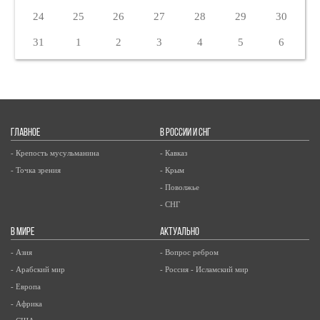
24
25
26
27
28
29
30
31
1
2
3
4
5
6
ГЛАВНОЕ
В РОССИИ И СНГ
- Крепость мусульманина
- Кавказ
- Точка зрения
- Крым
- Поволжье
- СНГ
В МИРЕ
АКТУАЛЬНО
- Азия
- Вопрос ребром
- Арабский мир
- Россия - Исламский мир
- Европа
- Африка