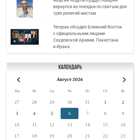
вернулся из поездки по святым для
трёх религий местам
Тегеран обсудил Ближний Восток
с официальными лицами
Саудовской Аравии, Пакистана
и Ирака
Календарь
Август 2026
«
»
Пн
Вт
Ср
Чт
Пт
Сб
Вс
27
28
29
30
31
1
2
3
4
5
6
7
8
9
10
11
12
13
14
15
16
17
18
19
20
21
22
23