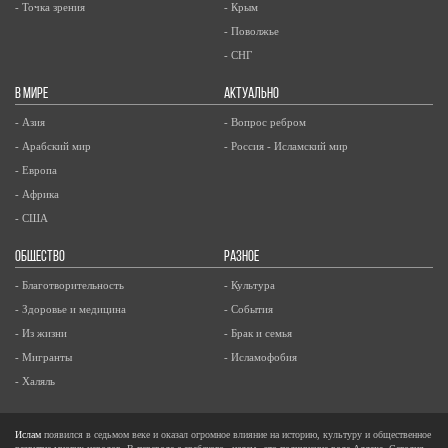
- Точка зрения
- Крым
- Поволжье
- СНГ
В МИРЕ
АКТУАЛЬНО
- Азия
- Вопрос ребром
- Арабский мир
- Россия - Исламский мир
- Европа
- Африка
- США
ОБЩЕСТВО
РАЗНОЕ
- Благотворительность
- Культура
- Здоровье и медицина
- События
- Из жизни
- Брак и семья
- Мигранты
- Исламофобия
- Халяль
Ислам
появился в седьмом веке и оказал огромное влияние на историю, культуру и общественное