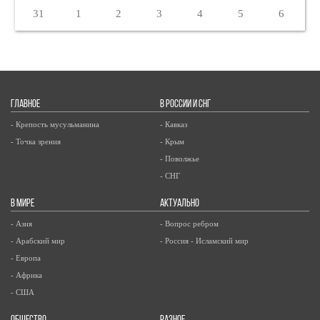
31
1
2
3
4
5
6
ГЛАВНОЕ
В РОССИИ И СНГ
- Крепость мусульманина
- Кавказ
- Точка зрения
- Крым
- Поволжье
- СНГ
В МИРЕ
АКТУАЛЬНО
- Азия
- Вопрос ребром
- Арабский мир
- Россия - Исламский мир
- Европа
- Африка
- США