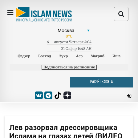
0
°C
6
августа
Четверг
,
4:04
21 Сафар 1448 AH
Фаджр
Восход
Зухр
Аср
Магриб
Иша
Подписаться на расписание
РАСЧЁТ ЗАКЯТА
Лев разорвал дрессировщика
Ислама на глазах детей (ВИДЕО