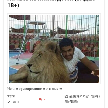
18+)
Ислам с разорвавшим его львом
Теги:
01 Декабря 2016г.
(01 Раби
2
аль-авваль)
гибель