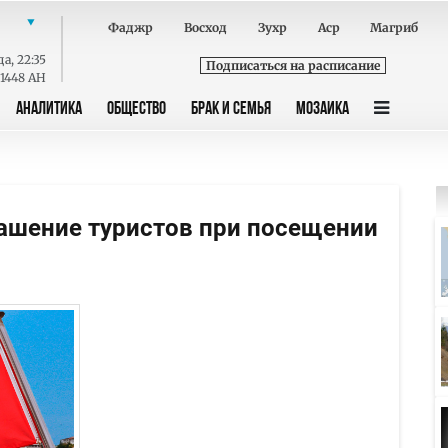
Фаджр
Восход
Зухр
Аср
Магриб
да
,
22:35
Подписаться на расписание
 1448 AH
АНАЛИТИКА
ОБЩЕСТВО
БРАК И СЕМЬЯ
МОЗАИКА
ашение туристов при посещении