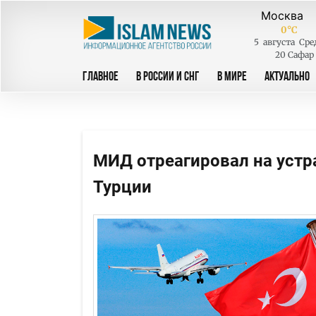
0
°C
5
августа
Сре
20 Сафар
ГЛАВНОЕ
В РОССИИ И СНГ
В МИРЕ
АКТУАЛЬНО
МИД отреагировал на устр
Турции