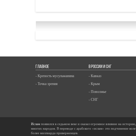
ГЛАВНОЕ
В РОССИИ И СНГ
- Крепость мусульманина
- Кавказ
- Точка зрения
- Крым
- Поволжье
- СНГ
Ислам
появился в седьмом веке и оказал огромное влияние на историю
многих народов. В переводе с арабского «ислам» это подчинение воле
более миллиарда приверженцев.