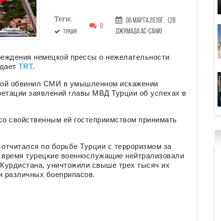
Теги:
06 Марта 2019г.
(28
0
Джумада ас-сани)
Турция
реждения немецкой прессы о нежелательности
едает
TRT
.
сой обвинил СМИ в умышленном искажении
ретации заявлений главы МВД Турции об успехах в
 со свойственным ей гостеприимством принимать
отчитался по борьбе Турции с терроризмом за
то время турецкие военнослужащие нейтрализовали
 Курдистана, уничтожили свыше трех тысяч их
и различных боеприпасов.