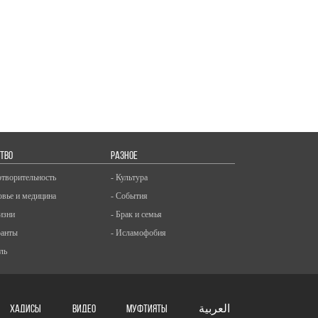
ТВО
РАЗНОЕ
отворительность
- Культура
овье и медицина
- События
изни
- Брак и семья
ранты
- Исламофобия
ль
ХАДИСЫ
ВИДЕО
Муфтияты
العربية