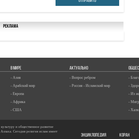
ОТПРАВИТЬ
Реклама
В МИРЕ
АКТУАЛЬНО
ОБЩЕС
- Азия
- Вопрос ребром
- Благ
- Арабский мир
- Россия - Исламский мир
- Здор
- Европа
- Из ж
- Африка
- Миг
- США
- Халя
, культуру и общественное развитие
 Аллаха. Сегодня религия ислам имеет
ЭНЦИКЛОПЕДИЯ
КОРАН