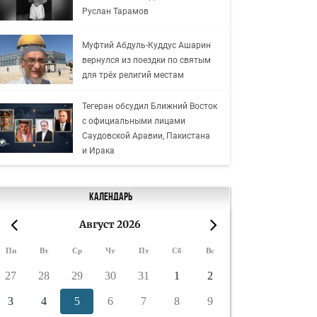
Руслан Тарамов
Муфтий Абдуль-Куддус Ашарин
вернулся из поездки по святым
для трёх религий местам
Тегеран обсудил Ближний Восток
с официальными лицами
Саудовской Аравии, Пакистана
и Ирака
Календарь
Август 2026
«
»
Пн
Вт
Ср
Чт
Пт
Сб
Вс
27
28
29
30
31
1
2
3
4
5
6
7
8
9