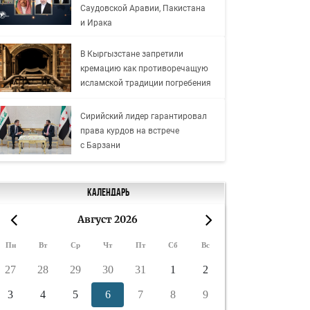
Саудовской Аравии, Пакистана
и Ирака
В Кыргызстане запретили
кремацию как противоречащую
исламской традиции погребения
Сирийский лидер гарантировал
права курдов на встрече
с Барзани
Календарь
Август 2026
«
»
Пн
Вт
Ср
Чт
Пт
Сб
Вс
27
28
29
30
31
1
2
3
4
5
6
7
8
9