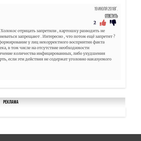
19 Июля 2018г.
Ответить
2
. Холокос отрицать запретили , картошку разводить не
неваться запрещают . Интересно , что потом ещё запретят ?
 формирование у лиц некорректного восприятия факта
а, в том числе на отсутствие необходимости
личение количества инфицированных, либо ухудшения
рть, если эти действия не содержат уголовно наказуемого
Реклама