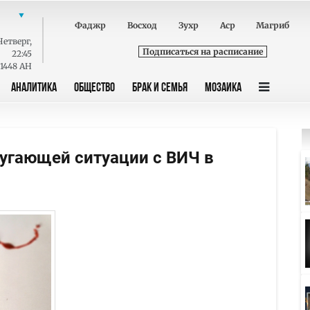
Фаджр
Восход
Зухр
Аср
Магриб
Четверг
,
Подписаться на расписание
22:45
 1448 AH
АНАЛИТИКА
ОБЩЕСТВО
БРАК И СЕМЬЯ
МОЗАИКА
угающей ситуации с ВИЧ в