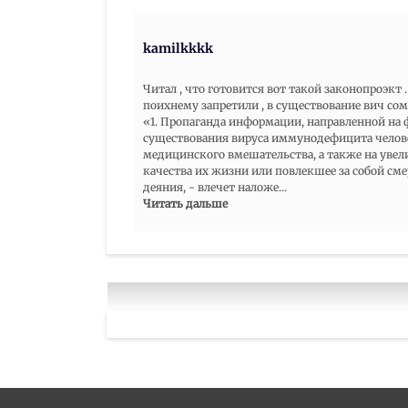
kamilkkkk
Читал , что готовится вот такой законопроэкт 
поихнему запретили , в существование вич сом
«1. Пропаганда информации, направленной на
существования вируса иммунодефицита человек
медицинского вмешательства, а также на уве
качества их жизни или повлекшее за собой сме
деяния, - влечет наложе
...
Читать дальше