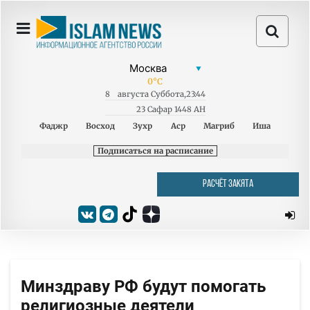
0
°C
8
августа
Суббота
,
23:44
23 Сафар 1448 AH
Фаджр
Восход
Зухр
Аср
Магриб
Иша
Подписаться на расписание
РАСЧЁТ ЗАКЯТА
Минздраву РФ будут помогать
религиозные деятели