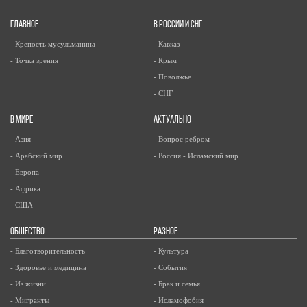
ГЛАВНОЕ
В РОССИИ И СНГ
- Крепость мусульманина
- Кавказ
- Точка зрения
- Крым
- Поволжье
- СНГ
В МИРЕ
АКТУАЛЬНО
- Азия
- Вопрос ребром
- Арабский мир
- Россия - Исламский мир
- Европа
- Африка
- США
ОБЩЕСТВО
РАЗНОЕ
- Благотворительность
- Культура
- Здоровье и медицина
- События
- Из жизни
- Брак и семья
- Мигранты
- Исламофобия