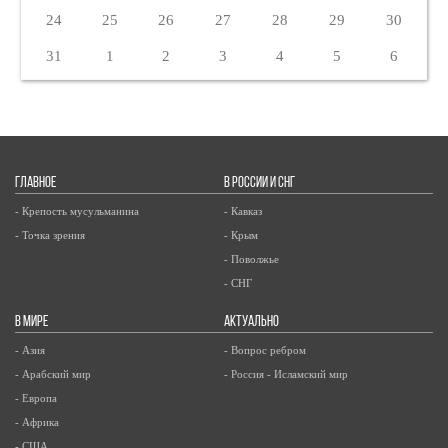
24
25
26
27
28
29
30
31
1
2
3
4
5
6
ГЛАВНОЕ
В РОССИИ И СНГ
- Крепость мусульманина
- Кавказ
- Точка зрения
- Крым
- Поволжье
- СНГ
В МИРЕ
АКТУАЛЬНО
- Азия
- Вопрос ребром
- Арабский мир
- Россия - Исламский мир
- Европа
- Африка
- США