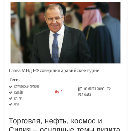
Глава МИД РФ совершил аравийское турне
Теги:
саудовская аравия
09 Марта 2019г.
(02
0
Кувейт
Раджаб)
Катар
оаэ
Торговля, нефть, космос и
Сирия – основные темы визита