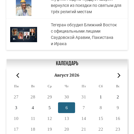
вернулся из поездки по святым для
трёх религий местам
Тегеран обсудил Ближний Восток
с официальными лицами
Саудовской Аравии, Пакистана
и Ирака
Календарь
Август 2026
«
»
Пн
Вт
Ср
Чт
Пт
Сб
Вс
27
28
29
30
31
1
2
3
4
5
6
7
8
9
10
11
12
13
14
15
16
17
18
19
20
21
22
23