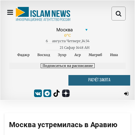
0
°C
6
августа
Четверг
,
14:34
21 Сафар 1448 AH
Фаджр
Восход
Зухр
Аср
Магриб
Иша
Подписаться на расписание
РАСЧЁТ ЗАКЯТА
Москва устремилась в Аравию