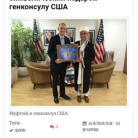
генконсулу США
Муфтий и генконсул США
Теги:
04 Октября 2018г.
(23
0
Мухаррам)
Ашарин