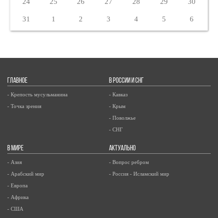
24
25
26
27
28
29
30
31
1
2
3
4
5
6
ГЛАВНОЕ
В РОССИИ И СНГ
- Крепость мусульманина
- Кавказ
- Точка зрения
- Крым
- Поволжье
- СНГ
В МИРЕ
АКТУАЛЬНО
- Азия
- Вопрос ребром
- Арабский мир
- Россия - Исламский мир
- Европа
- Африка
- США