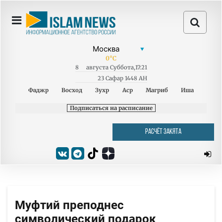
0
°C
8
августа
Суббота
,
17:21
23 Сафар 1448 AH
Фаджр
Восход
Зухр
Аср
Магриб
Иша
Подписаться на расписание
РАСЧЁТ ЗАКЯТА
Муфтий преподнес
символический подарок