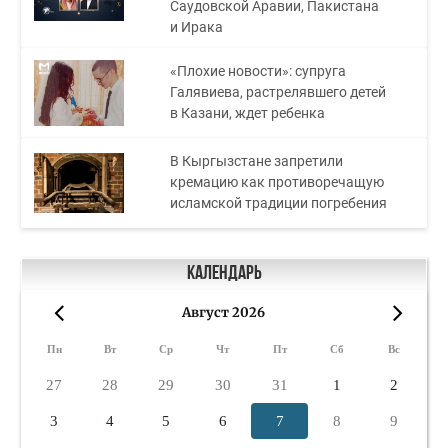
Саудовской Аравии, Пакистана
и Ирака
«Плохие новости»: супруга
Галявиева, растрелявшего детей
в Казани, ждет ребенка
В Кыргызстане запретили
кремацию как противоречащую
исламской традиции погребения
Календарь
Август 2026
«
»
Пн
Вт
Ср
Чт
Пт
Сб
Вс
27
28
29
30
31
1
2
3
4
5
6
7
8
9