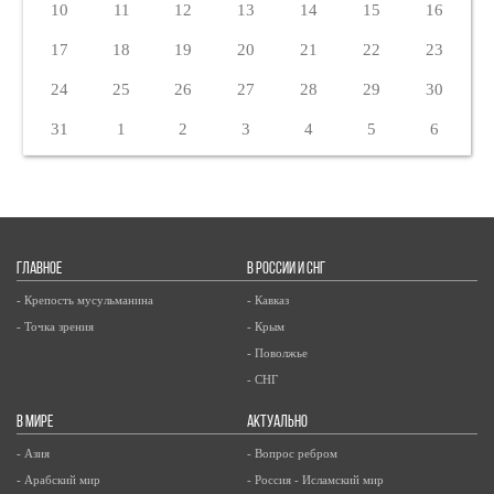
10
11
12
13
14
15
16
17
18
19
20
21
22
23
24
25
26
27
28
29
30
31
1
2
3
4
5
6
ГЛАВНОЕ
В РОССИИ И СНГ
- Крепость мусульманина
- Кавказ
- Точка зрения
- Крым
- Поволжье
- СНГ
В МИРЕ
АКТУАЛЬНО
- Азия
- Вопрос ребром
- Арабский мир
- Россия - Исламский мир