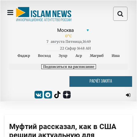
0
°C
7
августа
Пятница
,
16:49
22 Сафар 1448 AH
Фаджр
Восход
Зухр
Аср
Магриб
Иша
Подписаться на расписание
РАСЧЁТ ЗАКЯТА
Муфтий рассказал, как в США
решили актуальную для