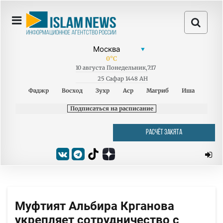
0
°C
10
августа
Понедельник
,
7:17
25 Сафар 1448 AH
Фаджр
Восход
Зухр
Аср
Магриб
Иша
Подписаться на расписание
РАСЧЁТ ЗАКЯТА
Муфтият Альбира Крганова
укрепляет сотрудничество с