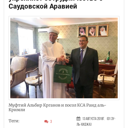
Саудовской Аравией
Муфтий Альбир Крганов и посол КСА Раид аль-
Кримли
13 Августа 2018г.
(01 Зу-
Теги:
3
ль-хиджа)