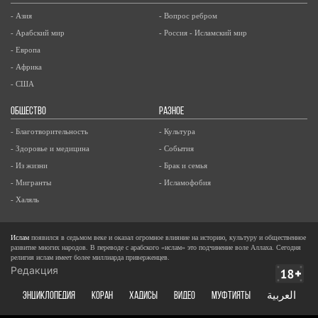
- Азия
- Вопрос ребром
- Арабский мир
- Россия - Исламский мир
- Европа
- Африка
- США
ОБЩЕСТВО
РАЗНОЕ
- Благотворительность
- Культура
- Здоровье и медицина
- События
- Из жизни
- Брак и семья
- Мигранты
- Исламофобия
- Халяль
Ислам
появился в седьмом веке и оказал огромное влияние на историю, культуру и общественное
развитие многих народов. В переводе с арабского «ислам» это подчинение воле Аллаха. Сегодня
религия ислам имеет более миллиарда приверженцев.
Редакция
ЭНЦИКЛОПЕДИЯ
КОРАН
ХАДИСЫ
ВИДЕО
Муфтияты
العربية