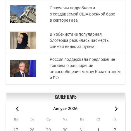
Озвучены подробности
о создаваемой США военной базе
в секторе Газа
В Узбекистане популярная
блогерша разбилась насмерть,
снимая видео за рулём
Россия поддержала предложение
Токаева о расширении
авиасообщения между Казахстаном
и РФ
Календарь
Август 2026
«
»
Пн
Вт
Ср
Чт
Пт
Сб
Вс
27
28
29
30
31
1
2