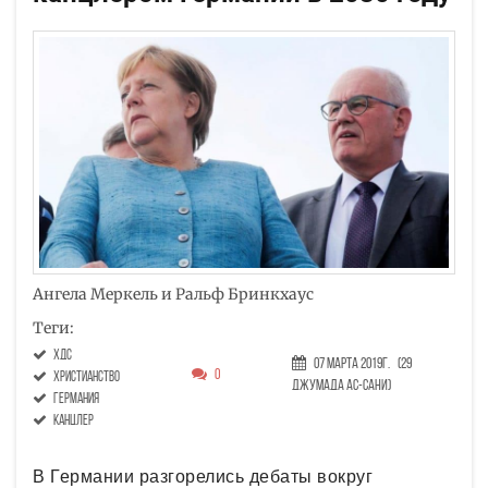
Ангела Меркель и Ральф Бринкхаус
Теги:
ХДС
07 Марта 2019г.
(29
0
христианство
Джумада ас-сани)
Германия
канцлер
В Германии разгорелись дебаты вокруг