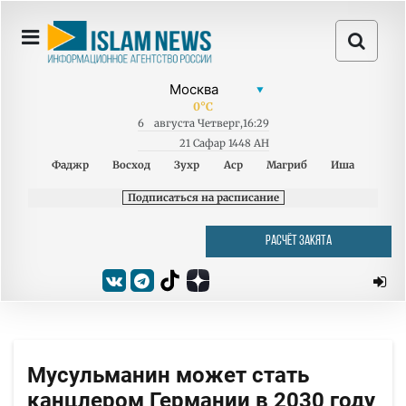
0
°C
6
августа
Четверг
,
16:29
21 Сафар 1448 AH
Фаджр
Восход
Зухр
Аср
Магриб
Иша
Подписаться на расписание
РАСЧЁТ ЗАКЯТА
Мусульманин может стать
канцлером Германии в 2030 году