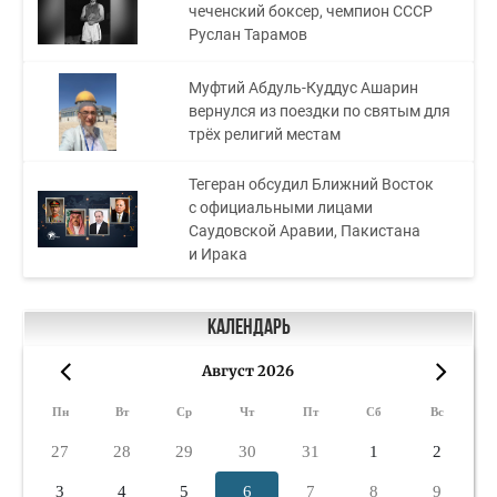
чеченский боксер, чемпион СССР
Руслан Тарамов
Муфтий Абдуль-Куддус Ашарин
вернулся из поездки по святым для
трёх религий местам
Тегеран обсудил Ближний Восток
с официальными лицами
Саудовской Аравии, Пакистана
и Ирака
Календарь
Август 2026
«
»
Пн
Вт
Ср
Чт
Пт
Сб
Вс
27
28
29
30
31
1
2
3
4
5
6
7
8
9