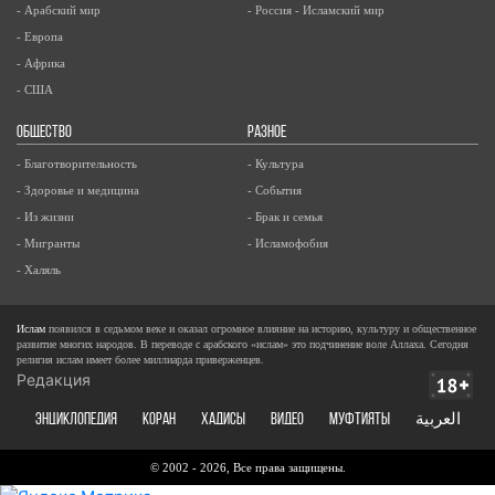
- Арабский мир
- Россия - Исламский мир
- Европа
- Африка
- США
ОБЩЕСТВО
РАЗНОЕ
- Благотворительность
- Культура
- Здоровье и медицина
- События
- Из жизни
- Брак и семья
- Мигранты
- Исламофобия
- Халяль
Ислам
появился в седьмом веке и оказал огромное влияние на историю, культуру и общественное
развитие многих народов. В переводе с арабского «ислам» это подчинение воле Аллаха. Сегодня
религия ислам имеет более миллиарда приверженцев.
Редакция
ЭНЦИКЛОПЕДИЯ
КОРАН
ХАДИСЫ
ВИДЕО
Муфтияты
العربية
© 2002 - 2026, Все права защищены.