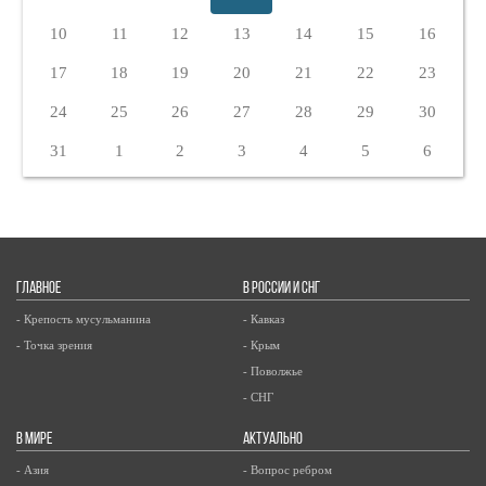
10
11
12
13
14
15
16
17
18
19
20
21
22
23
24
25
26
27
28
29
30
31
1
2
3
4
5
6
ГЛАВНОЕ
В РОССИИ И СНГ
- Крепость мусульманина
- Кавказ
- Точка зрения
- Крым
- Поволжье
- СНГ
В МИРЕ
АКТУАЛЬНО
- Азия
- Вопрос ребром