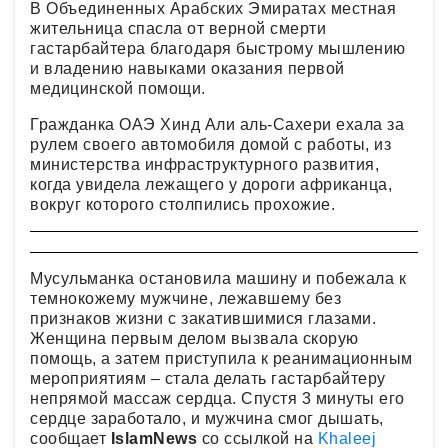
В Объединенных Арабских Эмиратах местная
жительница спасла от верной смерти
гастарбайтера благодаря быстрому мышлению
и владению навыками оказания первой
медицинской помощи.
Гражданка ОАЭ Хинд Али аль-Сахери ехала за
рулем своего автомобиля домой с работы, из
министерства инфраструктурного развития,
когда увидела лежащего у дороги африканца,
вокруг которого столпились прохожие.
Мусульманка остановила машину и побежала к
темнокожему мужчине, лежавшему без
признаков жизни с закатившимися глазами.
Женщина первым делом вызвала скорую
помощь, а затем приступила к реанимационным
мероприятиям – стала делать гастарбайтеру
непрямой массаж сердца. Спустя 3 минуты его
сердце заработало, и мужчина смог дышать,
сообщает
IslamNews
со ссылкой на
Khaleej