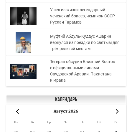
Ушел из жизни легендарный
чеченский боксер, чемпион СССР
Руслан Тарамов
Муфтий Абдуль-Куддус Ашарин
вернулся из поездки по святым для
трёх религий местам
Тегеран обсудил Ближний Восток
с официальными лицами
Саудовской Аравии, Пакистана
и Ирака
Календарь
Август 2026
«
»
Пн
Вт
Ср
Чт
Пт
Сб
Вс