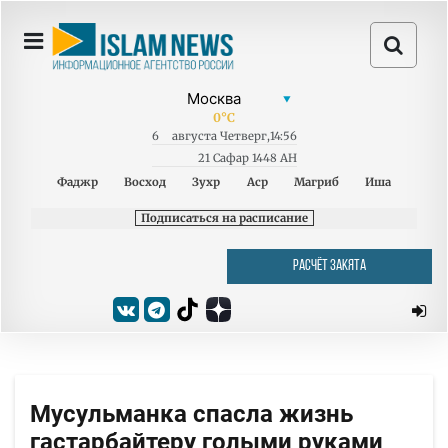
0
°C
6
августа
Четверг
,
14:56
21 Сафар 1448 AH
Фаджр
Восход
Зухр
Аср
Магриб
Иша
Подписаться на расписание
РАСЧЁТ ЗАКЯТА
Мусульманка спасла жизнь
гастарбайтеру голыми руками