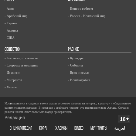
В МИРЕ
АКТУАЛЬНО
- Азия
- Вопрос ребром
- Арабский мир
- Россия - Исламский мир
- Европа
- Африка
- США
ОБЩЕСТВО
РАЗНОЕ
- Благотворительность
- Культура
- Здоровье и медицина
- События
- Из жизни
- Брак и семья
- Мигранты
- Исламофобия
- Халяль
Ислам
появился в седьмом веке и оказал огромное влияние на историю, культуру и общественное
развитие многих народов. В переводе с арабского «ислам» это подчинение воле Аллаха. Сегодня
религия ислам имеет более миллиарда приверженцев.
Редакция
ЭНЦИКЛОПЕДИЯ
КОРАН
ХАДИСЫ
ВИДЕО
Муфтияты
العربية