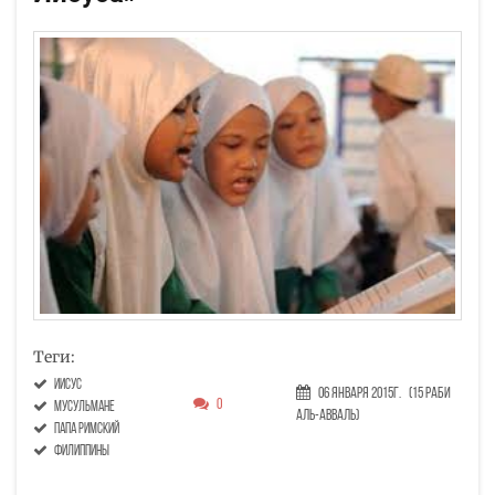
Теги:
Иисус
06 Января 2015г.
(15 Раби
0
мусульмане
аль-авваль)
папа римский
Филиппины