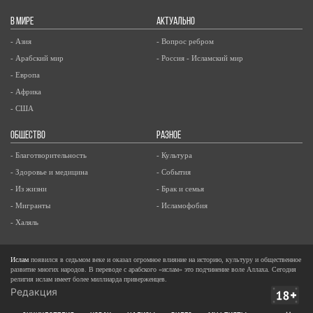
В МИРЕ
АКТУАЛЬНО
- Азия
- Вопрос ребром
- Арабский мир
- Россия - Исламский мир
- Европа
- Африка
- США
ОБЩЕСТВО
РАЗНОЕ
- Благотворительность
- Культура
- Здоровье и медицина
- События
- Из жизни
- Брак и семья
- Мигранты
- Исламофобия
- Халяль
Ислам
появился в седьмом веке и оказал огромное влияние на историю, культуру и общественное
развитие многих народов. В переводе с арабского «ислам» это подчинение воле Аллаха. Сегодня
религия ислам имеет более миллиарда приверженцев.
Редакция