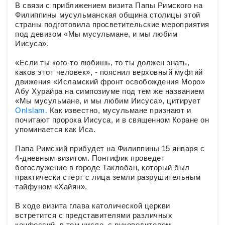
В связи с приближением визита Папы Римского на
Филиппины мусульманская община столицы этой
страны подготовила просветительские мероприятия
под девизом «Мы мусульмане, и мы любим
Иисуса».
«Если ты кого-то любишь, то ты должен знать,
каков этот человек», - пояснил верховный муфтий
движения «Исламский фронт освобождения Моро»
Абу Хурайра на симпозиуме под тем же названием
«Мы мусульмане, и мы любим Иисуса», цитирует
OnIslam.
Как известно, мусульмане признают и
почитают пророка Иисуса, и в священном Коране он
упоминается как Иса.
Папа Римский прибудет на Филиппины 15 января с
4-дневным визитом. Понтифик проведет
богослужение в городе Таклобан, который был
практически стерт с лица земли разрушительным
тайфуном «Хайян».
В ходе визита глава католической церкви
встретится с представителями различных
конфессий, в том числе, с руководителем