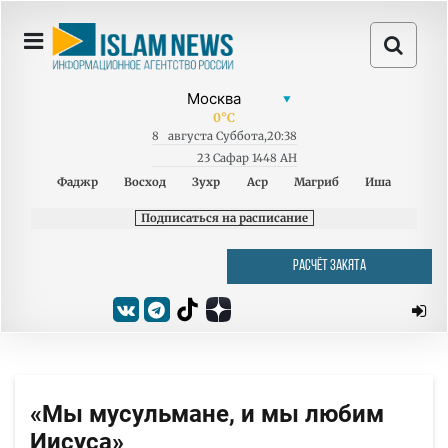
0
°C
8
августа
Суббота
,
20:38
23 Сафар 1448 AH
Фаджр
Восход
Зухр
Аср
Магриб
Иша
Подписаться на расписание
РАСЧЁТ ЗАКЯТА
«Мы мусульмане, и мы любим
Иисуса»