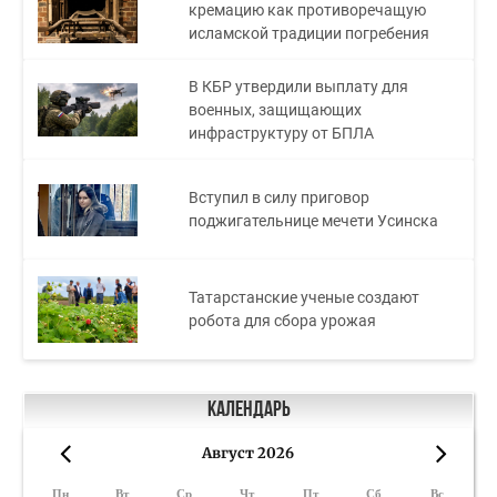
кремацию как противоречащую
исламской традиции погребения
В КБР утвердили выплату для
военных, защищающих
инфраструктуру от БПЛА
Вступил в силу приговор
поджигательнице мечети Усинска
Татарстанские ученые создают
робота для сбора урожая
Календарь
Август 2026
«
»
Пн
Вт
Ср
Чт
Пт
Сб
Вс