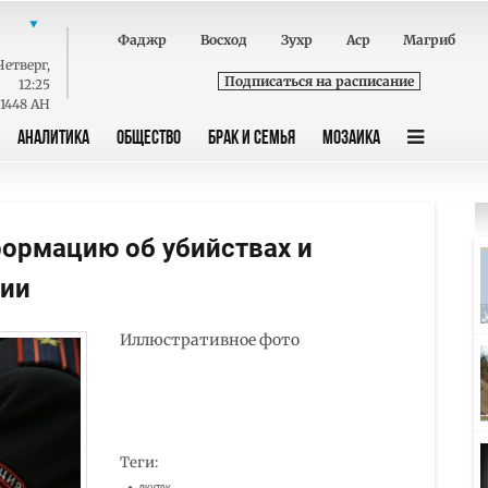
Фаджр
Восход
Зухр
Аср
Магриб
Четверг
,
Подписаться на расписание
12:25
 1448 AH
АНАЛИТИКА
ОБЩЕСТВО
БРАК И СЕМЬЯ
МОЗАИКА
ормацию об убийствах и
тии
Иллюстративное фото
Теги: