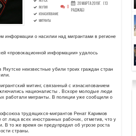
якутск
20 Марта 2019г.
(13
0
Якутия
Раджаб)
изнасилование
мигранты
м информации о насилии над мигрантами в регионе
лей «провокационной информации» удалось
 в Якутске неизвестные убили троих граждан стран
чили.
игрантский митинг, связанный с изнасилованием
дключились националисты . Вскоре молодые люди
ых работали мигранты. В полиции уже сообщили о
рофсоюза трудящихся-мигрантов Ренат Каримов
 от лица всех иностранных рабочих, отметив, что у
. В то же время он предупредил об угрозе роста
ости страны.