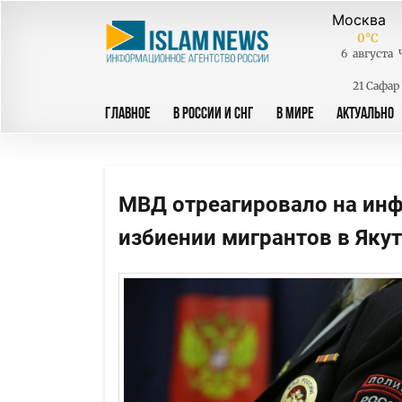
0
°C
6
августа
21 Сафар
ГЛАВНОЕ
В РОССИИ И СНГ
В МИРЕ
АКТУАЛЬНО
МВД отреагировало на инф
избиении мигрантов в Яку