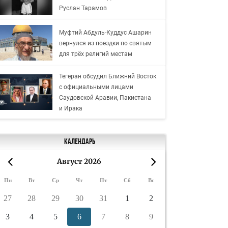
Руслан Тарамов
Муфтий Абдуль-Куддус Ашарин
вернулся из поездки по святым
для трёх религий местам
Тегеран обсудил Ближний Восток
с официальными лицами
Саудовской Аравии, Пакистана
и Ирака
Календарь
Август 2026
«
»
Пн
Вт
Ср
Чт
Пт
Сб
Вс
27
28
29
30
31
1
2
3
4
5
6
7
8
9