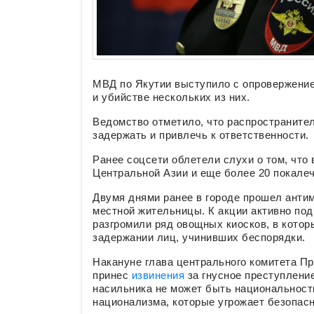
МВД по Якутии выступило с опровержение
и убийстве нескольких из них.
Ведомство отметило, что распространите
задержать и привлечь к ответственности.
Ранее соцсети облетели слухи о том, что
Центральной Азии и еще более 20 покале
Двумя днями ранее в городе прошел антим
местной жительницы. К акции активно по
разгромили ряд овощных киосков, в котор
задержании лиц, учинивших беспорядки.
Накануне глава центрального комитета П
принес
извинения
за гнусное преступление
насильника не может быть национальности
национализма, которые угрожает безопасн