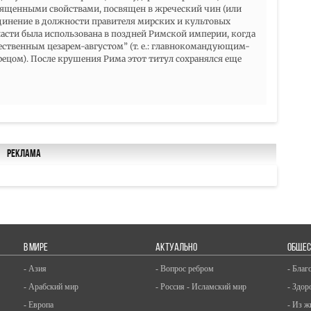
вященными свойствами, посвящен в жреческий чин (или
единение в должности правителя мирских и культовых
ласти была использована в поздней Римской империи, когда
ественным цезарем-августом” (т. е.: главнокомандующим-
ецом). После крушения Рима этот титул сохранялся еще
Реклама
В МИРЕ
АКТУАЛЬНО
ОБЩЕС
- Азия
- Вопрос ребром
- Благ
- Арабский мир
- Россия - Исламский мир
- Здор
- Европа
- Из ж