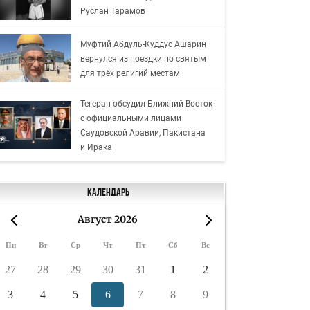
Руслан Тарамов
Муфтий Абдуль-Куддус Ашарин
вернулся из поездки по святым
для трёх религий местам
Тегеран обсудил Ближний Восток
с официальными лицами
Саудовской Аравии, Пакистана
и Ирака
Календарь
Август 2026
«
»
Пн
Вт
Ср
Чт
Пт
Сб
Вс
27
28
29
30
31
1
2
3
4
5
6
7
8
9