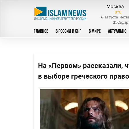
0
°C
6
августа
Четв
21 Сафар
ГЛАВНОЕ
В РОССИИ И СНГ
В МИРЕ
АКТУАЛЬНО
На «Первом» рассказали, 
в выборе греческого прав