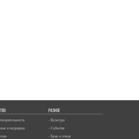
ТВО
РАЗНОЕ
отворительность
- Культура
овье и медицина
- События
изни
- Брак и семья