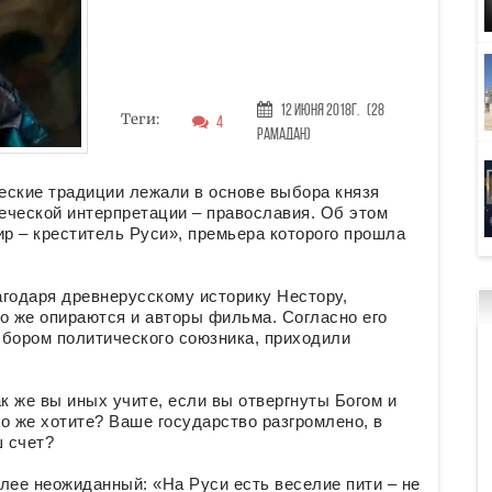
12 Июня 2018г.
(28
Теги:
4
Рамадан)
еские традиции лежали в основе выбора князя
реческой интерпретации – православия. Об этом
р – креститель Руси», премьера которого прошла
годаря древнерусскому историку Нестору,
о же опираются и авторы фильма. Согласно его
ыбором политического союзника, приходили
к же вы иных учите, если вы отвергнуты Богом и
о же хотите? Ваше государство разгромлено, в
ш счет?
ее неожиданный: «На Руси есть веселие пити – не