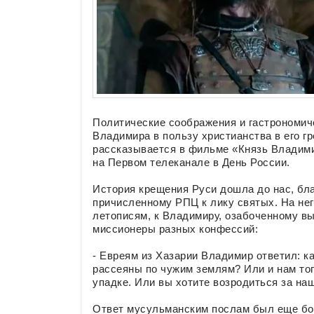
Политические соображения и гастрономич
Владимира в пользу христианства в его г
рассказывается в фильме «Князь Владими
на Первом телеканале в День России.
История крещения Руси дошла до нас, бла
причисленному РПЦ к лику святых. На нег
летописям, к Владимиру, озабоченному в
миссионеры разных конфессий:
- Евреям из Хазарии Владимир ответил: ка
рассеяны по чужим землям? Или и нам тог
упадке. Или вы хотите возродиться за на
Ответ мусульманским послам был еще бол