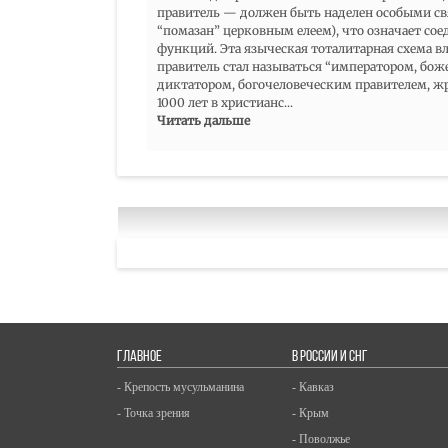
правитель — должен быть наделен особыми с
“помазан” церковным елеем), что означает со
функций. Эта языческая тоталитарная схема в
правитель стал называться “императором, бож
диктатором, богочеловеческим правителем, жр
1000 лет в христианс
...
Читать дальше
ГЛАВНОЕ
В РОССИИ И СНГ
- Крепость мусульманина
- Кавказ
- Точка зрения
- Крым
- Поволжье