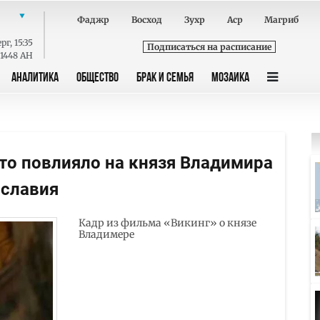
Фаджр
Восход
Зухр
Аср
Магриб
ерг
,
15:35
Подписаться на расписание
 1448 AH
АНАЛИТИКА
ОБЩЕСТВО
БРАК И СЕМЬЯ
МОЗАИКА
что повлияло на князя Владимира
ославия
Кадр из фильма «Викинг» о князе
Владимере