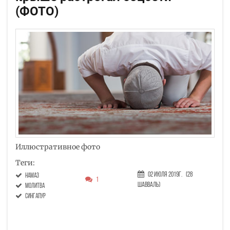
(ФОТО)
Иллюстративное фото
Теги:
02 Июля 2019г.
(28
намаз
1
Шавваль)
молитва
сингапур