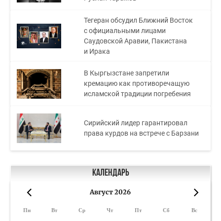
Тегеран обсудил Ближний Восток
с официальными лицами
Саудовской Аравии, Пакистана
и Ирака
В Кыргызстане запретили
кремацию как противоречащую
исламской традиции погребения
Сирийский лидер гарантировал
права курдов на встрече с Барзани
Календарь
Август 2026
«
»
Пн
Вт
Ср
Чт
Пт
Сб
Вс