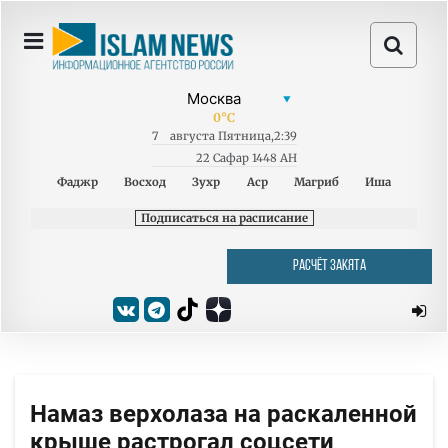
0
°C
7
августа
Пятница
,
2:39
22 Сафар 1448 AH
Фаджр
Восход
Зухр
Аср
Магриб
Иша
Подписаться на расписание
РАСЧЁТ ЗАКЯТА
Намаз верхолаза на раскаленной
крыше растрогал соцсети