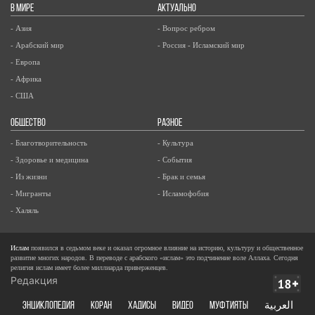
В МИРЕ
АКТУАЛЬНО
- Азия
- Вопрос ребром
- Арабский мир
- Россия - Исламский мир
- Европа
- Африка
- США
ОБЩЕСТВО
РАЗНОЕ
- Благотворительность
- Культура
- Здоровье и медицина
- События
- Из жизни
- Брак и семья
- Мигранты
- Исламофобия
- Халяль
Ислам
появился в седьмом веке и оказал огромное влияние на историю, культуру и общественное
развитие многих народов. В переводе с арабского «ислам» это подчинение воле Аллаха. Сегодня
религия ислам имеет более миллиарда приверженцев.
Редакция
ЭНЦИКЛОПЕДИЯ
КОРАН
ХАДИСЫ
ВИДЕО
Муфтияты
العربية