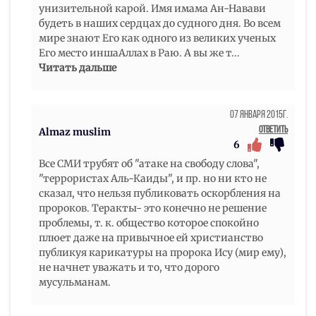
унизительной карой. Имя имама Ан-Навави
будеть в наших сердцах до судного дня. Во всем
мире знают Его как одного из великих ученых
Его место иншаАллах в Раю. А вы же т
...
Читать дальше
07 Января 2015г.
Ответить
Almaz muslim
6
Все СМИ трубят об "атаке на свободу слова",
"террористах Аль-Каиды", и пр. но ни кто не
сказал, что нельзя публиковать оскорбления на
пророков. Теракты- это конечно не решение
проблемы, т. к. общество которое спокойно
плюет даже на привычное ей христианство
публикуя карикатуры на пророка Ису (мир ему),
не начнет уважать и то, что дорого
мусульманам.