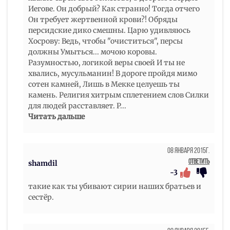
Иегове. Он добрый? Как странно! Тогда отчего
Он требует жертвенной крови?! Обряды
персидские дико смешны. Царю удивляюсь
Хосрову: Ведь, чтобы "очиститься", персы
должны Умыться... мочою коровы.
Разумностью, логикой веры своей И ты не
хвались, мусульманин! В дороге пройдя мимо
сотен камней, Лишь в Мекке целуешь ты
камень. Религия хитрым сплетением слов Силки
для людей расставляет. Р
...
Читать дальше
08 Января 2015г.
Ответить
shamdil
-3
такие как ты убивают сирии наших братьев и
сестёр.