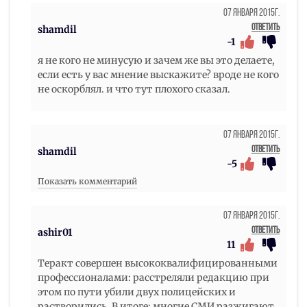
07 Января 2015г.
Ответить
shamdil
-1
я не кого не минусую и зачем же вы это делаете,
если есть у вас мнение выскажите? вроде не кого
не оскорблял. и что тут плохого сказал.
07 Января 2015г.
Ответить
shamdil
-5
Показать комментарий
07 Января 2015г.
Ответить
ashir01
11
Теракт совершен высококвалифицированными
профессионалами: расстреляли редакцию при
этом по пути убили двух полицейских и
растворились. В итоге: многие СМИ разжигают