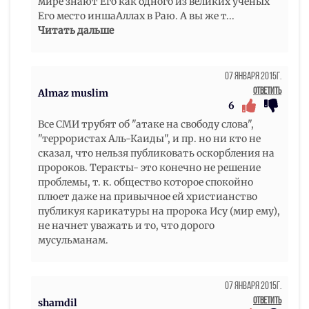
мире знают Его как одного из великих ученых
Его место иншаАллах в Раю. А вы же т
...
Читать дальше
07 Января 2015г.
Ответить
Almaz muslim
6
Все СМИ трубят об "атаке на свободу слова",
"террористах Аль-Каиды", и пр. но ни кто не
сказал, что нельзя публиковать оскорбления на
пророков. Теракты- это конечно не решение
проблемы, т. к. общество которое спокойно
плюет даже на привычное ей христианство
публикуя карикатуры на пророка Ису (мир ему),
не начнет уважать и то, что дорого
мусульманам.
07 Января 2015г.
Ответить
shamdil