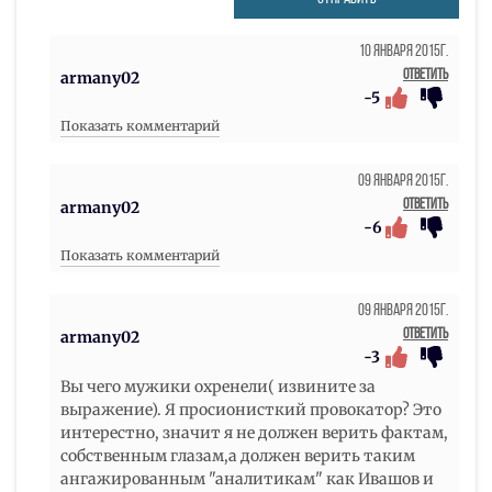
10 Января 2015г.
Ответить
armany02
-5
Показать комментарий
09 Января 2015г.
Ответить
armany02
-6
Показать комментарий
09 Января 2015г.
Ответить
armany02
-3
Вы чего мужики охренели( извините за
выражение). Я просионисткий провокатор? Это
интерестно, значит я не должен верить фактам,
собственным глазам,а должен верить таким
ангажированным "аналитикам" как Ивашов и