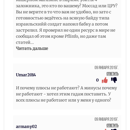
заложника, это кто по вашему? Моссад или ЦРУ?
Вы не верите в то что вам не удобно, но зато с
готовностью ведётесь на всякую байду типа
израильскийй солдат напоил бабку а потом
застрелил. Я проверил не один ресурс в мире не
сообщал об этом кроме Pflinfo, но даже там
статей
...
Читать дальше
09 Января 2015г.
Ответить
Umar2014
0
И почему плюсы не работают? А минусы почему
не работают - хотел этим гадам поставить. У
всех плюсы не работают или у меня у одного?
09 Января 2015г.
Ответить
armany02