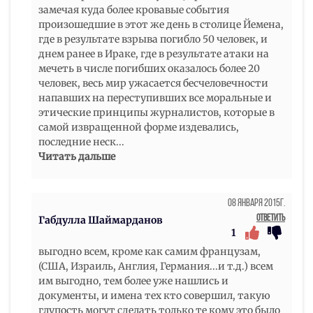
замечая куда более кровавые события
произошедшие в этот же день в столице Йемена,
где в результате взрыва погибло 50 человек, и
днем ранее в Ираке, где в результате атаки на
мечеть в числе погибших оказалось более 20
человек, весь мир ужасается бесчеловечности
напавших на переступивших все моральные и
этические принципы журналистов, которые в
самой извращенной форме издевались,
последние неск
...
Читать дальше
08 Января 2015г.
Ответить
Габдулла Шаймарданов
1
выгодно всем, кроме как самим французам,
(США, Израиль, Англия, Германия...и т.д.) всем
им выгодно, тем более уже нашлись и
документы, и имена тех кто совершил, такую
глупость могут сделать только те кому это было