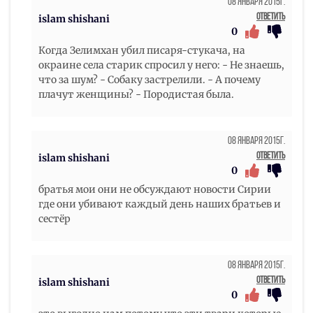
08 Января 2015г.
Ответить
islam shishani
0
Когда Зелимхан убил писаря-стукача, на
окраине села старик спросил у него: - Не знаешь,
что за шум? - Собаку застрелили. - А почему
плачут женщины? - Породистая была.
08 Января 2015г.
Ответить
islam shishani
0
братья мои они не обсуждают новости Сирии
где они убивают каждый день наших братьев и
сестёр
08 Января 2015г.
Ответить
islam shishani
0