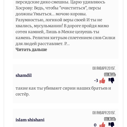
персидские дико смешны. Царю удивляюсь
Хосрову: Ведь, чтобы "очиститься", персы
должны Умыться... мочою коровы.
Разумностью, логикой веры своей И ты не
хвались, мусульманин! В дороге пройдя мимо
сотен камней, Лишь в Мекке целуешь ты
камень. Религия хитрым сплетением слов Силки
для людей расставляет. Р
...
Читать дальше
08 Января 2015г.
Ответить
shamdil
-3
такие как ты убивают сирии наших братьев и
сестёр.
08 Января 2015г.
Ответить
islam shishani
0