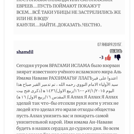
ЕВРЕЕВ....ПУСТЬ ПОЙМАЮТ ПОКАЖУТ
ВСЕМ...ВСЁ ТАКИ УБИЦЫ НЕ ЗАСТРЕЛИЛИСЬ ЖЕ
ИЛИ НЕ В ВОДУ
КАНУЛИ....НАЙТИ..ДОКАЗАТЬ..ЧЕСТНО..
07 Января 2015г.
Ответить
shamdil
-3
Сегодня утром ВРАГАМИ ИСЛАМА было взорван
зиярат известного учёного исламского мира Аль
Имама Навави РАХ1ИМАГЬУ ЛЛАГЬاعتدوا على قبر
سيد الأولياء الامام النووي رحمه الله ، تم تدمير القبر صباح هذا
اليوم ٧/١/٢٠١٥م --١٦/ربيع الاول/١٤٣٦ ه‍ (ذكرى فتح بيت
المقدس ١٦/ربيع الاول/ ١٦ ه‍) Я Аллах Я Аллах Я Аллах
зделай так что-бы отсохли руки ноги у этих не
людей кто зделал это мрази отходы общества
пусть Аллах унизить вас и покарать самой
унизительной карой. Имя имама Ан-Навави
будеть в наших сердцах до судного дня. Во всем