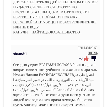
ДНЯ ЗАСТРЕЛИТЬ ЛЮДЕЙ РЕКЕШЕТОМ И В УПОР
И УДАСТЬСЯ СКРЫТЬСЯ..ЭТО ТОЧНО
ПОСТОНОВКА ОЛЛАНДА ИЛИ САТОНОВСКИХ
ЕВРЕЕВ....ПУСТЬ ПОЙМАЮТ ПОКАЖУТ
ВСЕМ...ВСЁ ТАКИ УБИЦЫ НЕ ЗАСТРЕЛИЛИСЬ ЖЕ
ИЛИ НЕ В ВОДУ
КАНУЛИ....НАЙТИ..ДОКАЗАТЬ..ЧЕСТНО..
07 Января 2015г.
Ответить
shamdil
-3
Сегодня утром ВРАГАМИ ИСЛАМА было взорван
зиярат известного учёного исламского мира Аль
Имама Навави РАХ1ИМАГЬУ ЛЛАГЬاعتدوا على قبر
سيد الأولياء الامام النووي رحمه الله ، تم تدمير القبر صباح هذا
اليوم ٧/١/٢٠١٥م --١٦/ربيع الاول/١٤٣٦ ه‍ (ذكرى فتح بيت
المقدس ١٦/ربيع الاول/ ١٦ ه‍) Я Аллах Я Аллах Я Аллах
зделай так что-бы отсохли руки ноги у этих не
людей кто зделал это мрази отходы общества
пусть Аллах унизить вас и покарать самой