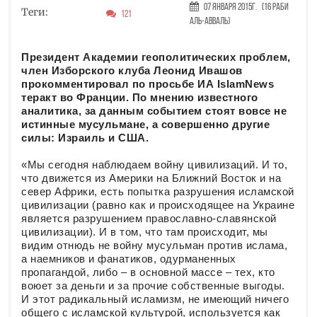
07 Января 2015г.
(16 Раби
Теги:
121
аль-авваль)
Президент Академии геополитических проблем,
член Изборского клуба Леонид Ивашов
прокомментировал по просьбе ИА IslamNews
теракт во Франции. По мнению известного
аналитика, за данным событием стоят вовсе не
истинные мусульмане, а совершенно другие
силы: Израиль и США.
«Мы сегодня наблюдаем войну цивилизаций. И то,
что движется из Америки на Ближний Восток и на
север Африки, есть попытка разрушения исламской
цивилизации (равно как и происходящее на Украине
является разрушением православно-славянской
цивилизации). И в том, что там происходит, мы
видим отнюдь не войну мусульман против ислама,
а наемников и фанатиков, одурманенных
пропагандой, либо – в основной массе – тех, кто
воюет за деньги и за прочие собственные выгоды.
И этот радикальный исламизм, не имеющий ничего
общего с исламской культурой, используется как