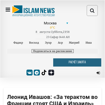
0
°C
8
августа
Суббота
,
23:58
23 Сафар 1448 AH
Фаджр
Восход
Зухр
Аср
Магриб
Иша
Подписаться на расписание
РАСЧЁТ ЗАКЯТА
Леонид Ивашов: «За терактом во
Франции стоят США и Израиль»