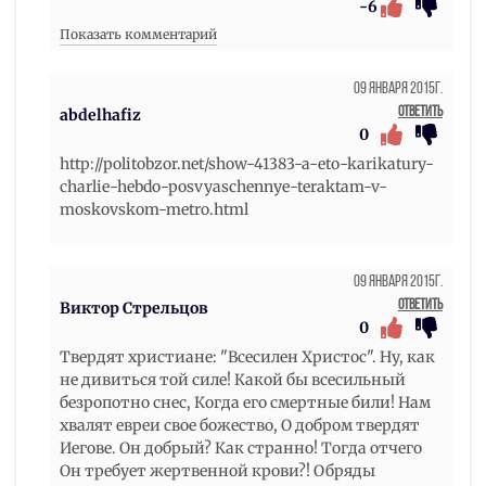
-6
Показать комментарий
09 Января 2015г.
Ответить
abdelhafiz
0
http://politobzor.net/show-41383-a-eto-karikatury-
charlie-hebdo-posvyaschennye-teraktam-v-
moskovskom-metro.html
09 Января 2015г.
Ответить
Виктор Стрельцов
0
Твердят христиане: "Всесилен Христос". Ну, как
не дивиться той силе! Какой бы всесильный
безропотно снес, Когда его смертные били! Нам
хвалят евреи свое божество, О добром твердят
Иегове. Он добрый? Как странно! Тогда отчего
Он требует жертвенной крови?! Обряды