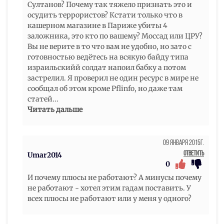
Султанов? Почему так тяжело признать это и
осудить террористов? Кстати только что в
кашерном магазине в Париже убиты 4
заложника, это кто по вашему? Моссад или ЦРУ?
Вы не верите в то что вам не удобно, но зато с
готовностью ведётесь на всякую байду типа
израильскийй солдат напоил бабку а потом
застрелил. Я проверил не один ресурс в мире не
сообщал об этом кроме Pflinfo, но даже там
статей
...
Читать дальше
09 Января 2015г.
Ответить
Umar2014
0
И почему плюсы не работают? А минусы почему
не работают - хотел этим гадам поставить. У
всех плюсы не работают или у меня у одного?