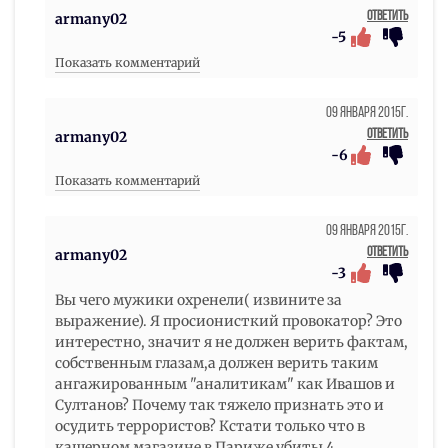
Ответить
armany02
-5
Показать комментарий
09 Января 2015г.
Ответить
armany02
-6
Показать комментарий
09 Января 2015г.
Ответить
armany02
-3
Вы чего мужики охренели( извините за
выражение). Я просионисткий провокатор? Это
интерестно, значит я не должен верить фактам,
собственным глазам,а должен верить таким
ангажированным "аналитикам" как Ивашов и
Султанов? Почему так тяжело признать это и
осудить террористов? Кстати только что в
кашерном магазине в Париже убиты 4