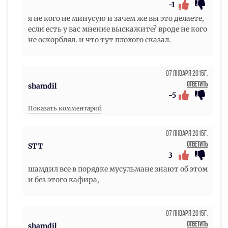
-1
я не кого не минусую и зачем же вы это делаете,
если есть у вас мнение выскажите? вроде не кого
не оскорблял. и что тут плохого сказал.
07 Января 2015г.
Ответить
shamdil
-5
Показать комментарий
07 Января 2015г.
Ответить
STT
3
шамдил все в порядке мусульмане знают об этом
и без этого кафира,
07 Января 2015г.
Ответить
shamdil