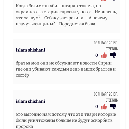
Когда Зелимхан убил писаря-стукача, на
окраине села старик спросил у него: - Не знаешь,
что за шум? - Собаку застрелили. - А почему
плачут женщины? - Породистая была.
08 Января 2015г.
Ответить
islam shishani
0
братья мои они не обсуждают новости Сирии
где они убивают каждый день наших братьев и
сестёр
08 Января 2015г.
Ответить
islam shishani
0
это выгодно нам потому что эти твари которые
были уничтожены больше не будут оскорбить
пророка