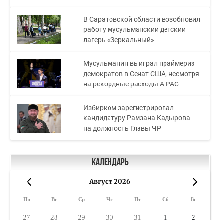
В Саратовской области возобновил
работу мусульманский детский
лагерь «Зеркальный»
Мусульманин выиграл праймериз
демократов в Сенат США, несмотря
на рекордные расходы AIPAC
Избирком зарегистрировал
кандидатуру Рамзана Кадырова
на должность Главы ЧР
Календарь
Август 2026
«
»
Пн
Вт
Ср
Чт
Пт
Сб
Вс
27
28
29
30
31
1
2