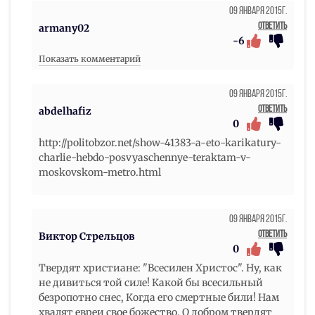
09 Января 2015г.
Ответить
armany02
-6
Показать комментарий
09 Января 2015г.
Ответить
abdelhafiz
0
http://politobzor.net/show-41383-a-eto-karikatury-
charlie-hebdo-posvyaschennye-teraktam-v-
moskovskom-metro.html
09 Января 2015г.
Ответить
Виктор Стрельцов
0
Твердят христиане: "Всесилен Христос". Ну, как
не дивиться той силе! Какой бы всесильный
безропотно снес, Когда его смертные били! Нам
хвалят евреи свое божество, О добром твердят