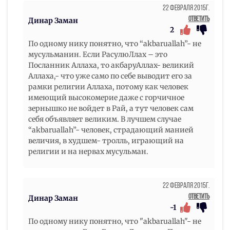
22 Февраля 2015г.
Ответить
Динар Заман
2
По одному нику понятно, что “akbaruallah”- не
мусульманин. Если РасулюЛлах – это
Посланник Аллаха, то акбаруАллах- великий
Аллаха,- что уже само по себе выводит его за
рамки религии Аллаха, потому как человек
имеющий высокомерие даже с горчичное
зернышко не войдет в Рай, а тут человек сам
себя объявляет великим. В лучшем случае
“akbaruallah”- человек, страдающий манией
величия, в худшем- тролль, играющий на
религии и на нервах мусульман.
22 Февраля 2015г.
Ответить
Динар Заман
-1
По одному нику понятно, что "akbaruallah"- не