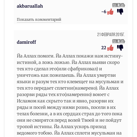
Ответить
akbaruallah
-6
Показать комментарий
21 Февраля 2015г.
Ответить
damiroff
22
Йа Аллах помоги. Йа Аллах покажи нам истину-
истиной, а ложь ложью. Йа Аллах выяви скоро
тех кто сделал это(или сфабриковал) и
уничтожь как пожелаешь. Йа Аллах умертви
языки и разум тех кто клевещет на мусульман и
тех кто передает сплетни(намерено). Йа Аллах
разорви ряды тех кто(намеренно) воюет с
Исламом как скрыто так и явно, разорви их
ряды и посей между ними рознь, посели в их
телах болезни, а в их сердцах страх до того пока
они не смирятся перед волей Твоей и не пойдут
тропой истины. Йа Аллах ускорь приход
ведомого тобою. Йа Аллах сплоти мусульман на