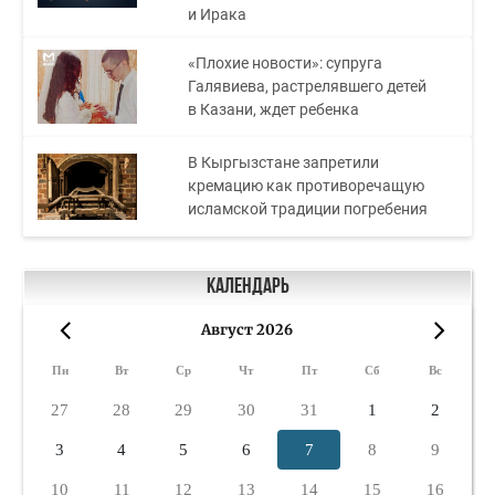
и Ирака
«Плохие новости»: супруга
Галявиева, растрелявшего детей
в Казани, ждет ребенка
В Кыргызстане запретили
кремацию как противоречащую
исламской традиции погребения
Календарь
Август 2026
«
»
Пн
Вт
Ср
Чт
Пт
Сб
Вс
27
28
29
30
31
1
2
3
4
5
6
7
8
9
10
11
12
13
14
15
16