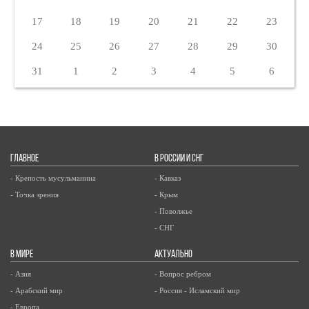
17
18
19
20
21
22
23
24
25
26
27
28
29
30
31
1
2
3
4
5
6
ГЛАВНОЕ
В РОССИИ И СНГ
- Крепость мусульманина
- Кавказ
- Точка зрения
- Крым
- Поволжье
- СНГ
В МИРЕ
АКТУАЛЬНО
- Азия
- Вопрос ребром
- Арабский мир
- Россия - Исламский мир
- Европа