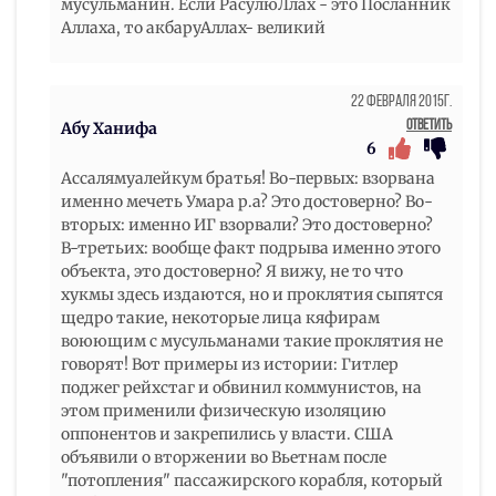
мусульманин. Если РасулюЛлах - это Посланник
Аллаха, то акбаруАллах- великий
22 Февраля 2015г.
Ответить
Абу Ханифа
6
Ассалямуалейкум братья! Во-первых: взорвана
именно мечеть Умара р.а? Это достоверно? Во-
вторых: именно ИГ взорвали? Это достоверно?
В-третьих: вообще факт подрыва именно этого
объекта, это достоверно? Я вижу, не то что
хукмы здесь издаются, но и проклятия сыпятся
щедро такие, некоторые лица кяфирам
воюющим с мусульманами такие проклятия не
говорят! Вот примеры из истории: Гитлер
поджег рейхстаг и обвинил коммунистов, на
этом применили физическую изоляцию
оппонентов и закрепились у власти. США
объявили о вторжении во Вьетнам после
"потопления" пассажирского корабля, который