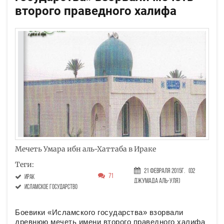
второго праведного халифа
Мечеть Умара ибн аль-Хаттаба в Ираке
Теги:
21 Февраля 2015г.
(02
71
Ирак
Джумада аль-уля)
исламское государство
Боевики «Исламского государства» взорвали
древнюю мечеть имени второго праведного халифа