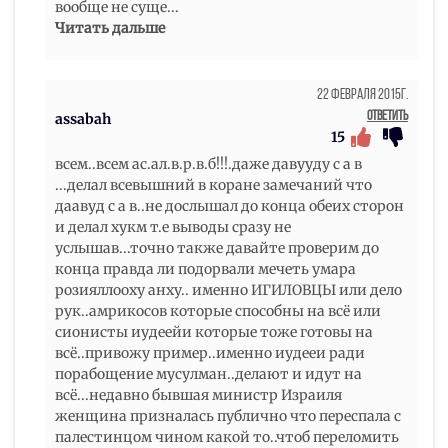
вообще не суще
...
Читать дальше
22 Февраля 2015г.
Ответить
assabah
15
всем..всем ас.ал.в.р.в.б!!!.даже давууду с а в
...делал всевышний в коране замечаний что
даавуд с а в..не дослышал до конца обеих сторон
и делал хукм т.е выводы сразу не
услышав...точно также давайте проверим до
конца правда ли подорвали мечеть умара
розияллооху анху.. именно ИГИЛОВЦЫ или дело
рук..амрикосов которые способны на всё или
сионисты иудеейи которые тоже готовы на
всё..привожу пример..именно иудееи ради
порабощение мусулман..делают и идут на
всё...недавно бывшая министр Израиля
женщина призналась публично что переспала с
палестинцом чином какой то..чтоб переломить