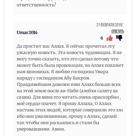
ответственность?
21 Февраля 2015г.
Ответить
Umar2014
6
Да простит нас Аллах. Я сейчас прочитал эту
ужасную новость. Эта новость чудовищна. Я не
могу точно сказать, кто это сделал потому что
может быть была провокация, но Аллах покажет
нам виновных. Я люблю господина Умара
наряду с господином Абу Бакром
Правдивейшим доволен ими Аллах больше всех
на этой земле после ан-Наби (алейхи саляту ва
салям). Для меня это читать очень прискорбно ,
моё сердце плачет. Я прошу Аллаха, О Аллах
наставь этих людей, которые совершили это зло
ибо они умалишенные, прошу о Аллах, сделай
так чтобы они раскаялись и стали бы
уверовавшими. Амин.