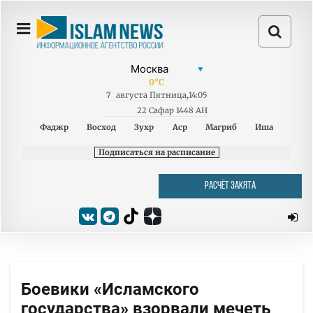
0
°C
7
августа
Пятница
,
14:05
22 Сафар 1448 AH
Фаджр
Восход
Зухр
Аср
Магриб
Иша
Подписаться на расписание
РАСЧЁТ ЗАКЯТА
Боевики «Исламского
государства» взорвали мечеть