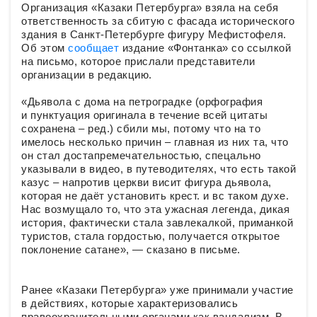
Организация «Казаки Петербурга» взяла на себя
ответственность за сбитую с фасада исторического
здания в Санкт-Петербурге фигуру Мефистофеля.
Об этом
сообщает
издание «Фонтанка» со ссылкой
на письмо, которое прислали представители
организации в редакцию.
«Дьявола с дома на петроградке (орфография
и пунктуация оригинала в течение всей цитаты
сохранена – ред.) сбили мы, потому что на то
имелось несколько причин – главная из них та, что
он стал достапремечательностью, спецально
указывали в видео, в путеводителях, что есть такой
казус – напротив церкви висит фигура дьявола,
которая не даёт установить крест. и вс таком духе.
Нас возмущало то, что эта ужасная легенда, дикая
история, фактически стала завлекалкой, приманкой
туристов, стала гордостью, получается открытое
поклонение сатане», — сказано в письме.
Ранее «Казаки Петербурга» уже принимали участие
в действиях, которые характеризовались
правоохранительными органами как вандализм. В