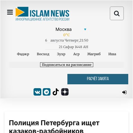
0
°C
6
августа
Четверг
,
21:50
21 Сафар 1448 AH
Фаджр
Восход
Зухр
Аср
Магриб
Иша
Подписаться на расписание
РАСЧЁТ ЗАКЯТА
Полиция Петербурга ищет
казаков-разбойников