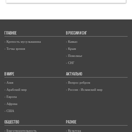
ГЛАВНОЕ
В РОССИИ И СНГ
- Крепость мусульманина
- Кавказ
- Точка зрения
- Крым
- Поволжье
- СНГ
В МИРЕ
АКТУАЛЬНО
- Азия
- Вопрос ребром
- Арабский мир
- Россия - Исламский мир
- Европа
- Африка
- США
ОБЩЕСТВО
РАЗНОЕ
- Благотворительность
- Культура