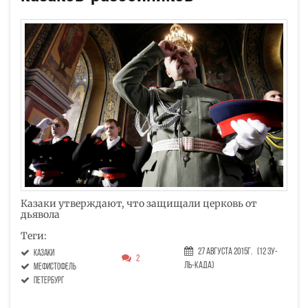
Казаки утверждают, что защищали церковь от
дьявола
Теги:
27 Августа 2015г.
(12 Зу-
казаки
2
ль-када)
Мефистофель
петербург