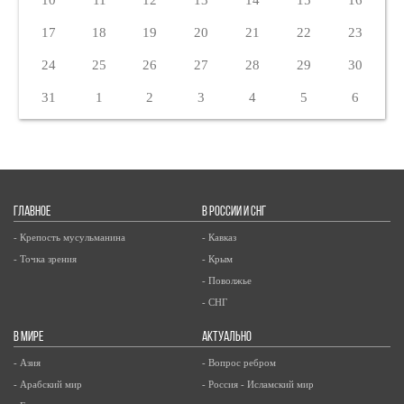
17
18
19
20
21
22
23
24
25
26
27
28
29
30
31
1
2
3
4
5
6
ГЛАВНОЕ
В РОССИИ И СНГ
- Крепость мусульманина
- Кавказ
- Точка зрения
- Крым
- Поволжье
- СНГ
В МИРЕ
АКТУАЛЬНО
- Азия
- Вопрос ребром
- Арабский мир
- Россия - Исламский мир