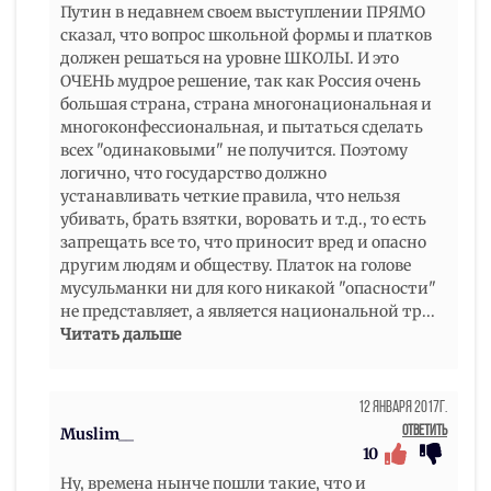
Путин в недавнем своем выступлении ПРЯМО
сказал, что вопрос школьной формы и платков
должен решаться на уровне ШКОЛЫ. И это
ОЧЕНЬ мудрое решение, так как Россия очень
большая страна, страна многонациональная и
многоконфессиональная, и пытаться сделать
всех "одинаковыми" не получится. Поэтому
логично, что государство должно
устанавливать четкие правила, что нельзя
убивать, брать взятки, воровать и т.д., то есть
запрещать все то, что приносит вред и опасно
другим людям и обществу. Платок на голове
мусульманки ни для кого никакой "опасности"
не представляет, а является национальной тр
...
Читать дальше
12 Января 2017г.
Ответить
Muslim__
10
Ну, времена нынче пошли такие, что и