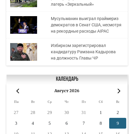
лагерь «Зеркальный»
Мусульманин выиграл праймериз
демократов в Сенат США, несмотря
на рекордные расходы AIPAC
Избирком зарегистрировал
кандидатуру Рамзана Кадырова
на должность Главы ЧР
Календарь
Август 2026
«
»
Пн
Вт
Ср
Чт
Пт
Сб
Вс
27
28
29
30
31
1
2
3
4
5
6
7
8
9
10
11
12
13
14
15
16