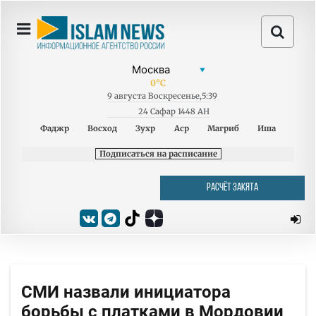
0
°C
9
августа
Воскресенье
,
5:39
24 Сафар 1448 AH
Фаджр
Восход
Зухр
Аср
Магриб
Иша
Подписаться на расписание
РАСЧЁТ ЗАКЯТА
СМИ назвали инициатора
борьбы с платками в Мордовии