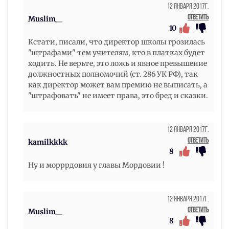
12 Января 2017г.
Ответить
Muslim__
10
Кстати, писали, что директор школы грозилась
"штрафами" тем учителям, кто в платках будет
ходить. Не верьте, это ложь и явное превышение
должностных полномочий (ст. 286 УК РФ), так
как директор может вам премию не выписать, а
"штрафовать" не имеет права, это бред и сказки.
12 Января 2017г.
Ответить
kamilkkkk
8
Ну и морррдовия у главы Мордовии !
12 Января 2017г.
Ответить
Muslim__
8