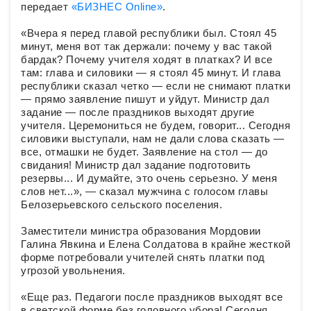
передает
«БИЗНЕС Online»
.
«Вчера я перед главой республики был. Стоял 45
минут, меня вот так держали: почему у вас такой
бардак? Почему учителя ходят в платках? И все
там: глава и силовики — я стоял 45 минут. И глава
республики сказал четко — если не снимают платки
— прямо заявление пишут и уйдут. Министр дал
задание — после праздников выходят другие
учителя. Церемониться не будем, говорит... Сегодня
силовики выступали, нам не дали слова сказать —
все, отмашки не будет. Заявление на стол — до
свидания! Министр дал задание подготовить
резервы... И думайте, это очень серьезно. У меня
слов нет...», — сказал мужчина с голосом главы
Белозерьевского сельского поселения.
Заместители министра образования Мордовии
Галина Явкина и Елена Солдатова в крайне жесткой
форме потребовали учителей снять платки под
угрозой увольнения.
«Еще раз. Педагоги после праздников выходят все
в светской форме без головного убора! Сегодня