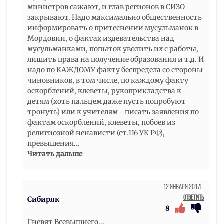
министров сажают, и глав регионов в СИЗО
закрывают. Надо максимально общественность
информировать о притеснении мусульманок в
Мордовии, о фактах издевательства над
мусульманками, попыток уволить их с работы,
лишить права на получение образования и т.д. И
надо по КАЖДОМУ факту беспредела со стороны
чиновников, в том числе, по каждому факту
оскорблений, клеветы, рукоприкладства к
детям (хоть пальцем даже пусть попробуют
тронуть) или к учителям - писать заявления по
фактам оскорблений, клеветы, побоев из
религиозной ненависти (ст.116 УК РФ),
превышения
...
Читать дальше
12 Января 2017г.
Ответить
Сибиряк
8
Гневят Всевышнего...