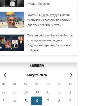
Руслан Тарамов
Муфтий Абдуль-Куддус Ашарин
вернулся из поездки по святым
для трёх религий местам
Тегеран обсудил Ближний Восток
с официальными лицами
Саудовской Аравии, Пакистана
и Ирака
Календарь
Август 2026
«
»
Пн
Вт
Ср
Чт
Пт
Сб
Вс
27
28
29
30
31
1
2
3
4
5
6
7
8
9