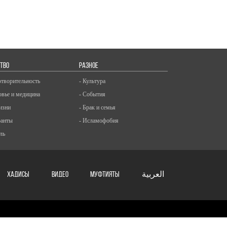
ТВО
РАЗНОЕ
отворительность
- Культура
овье и медицина
- События
изни
- Брак и семья
ранты
- Исламофобия
ль
ХАДИСЫ
ВИДЕО
Муфтияты
العربية