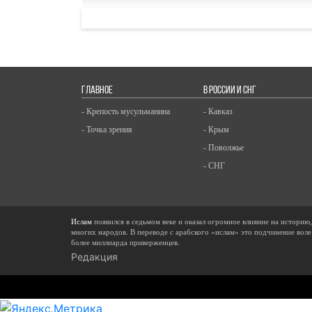
ГЛАВНОЕ
В РОССИИ И СНГ
- Крепость мусульманина
- Кавказ
- Точка зрения
- Крым
- Поволжье
- СНГ
Ислам
появился в седьмом веке и оказал огромное влияние на историю
многих народов. В переводе с арабского «ислам» это подчинение воле
более миллиарда приверженцев.
Редакция