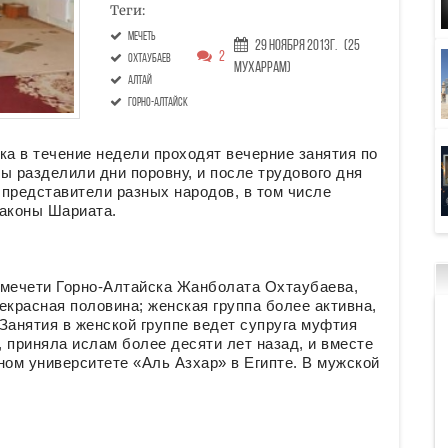
Теги:
мечеть
29 Ноября 2013г.
(25
2
Охтаубаев
Мухаррам)
Алтай
Горно-Алтайск
ка в течение недели проходят вечерние занятия по
ы разделили дни поровну, и после трудового дня
представители разных народов, в том числе
законы Шариата.
 мечети Горно-Алтайска Жанболата Охтаубаева,
екрасная половина; женская группа более активна,
 Занятия в женской группе ведет супруга муфтия
 приняла ислам более десяти лет назад, и вместе
ном университете «Аль Азхар» в Египте. В мужской