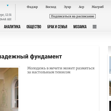
Фаджр
Восход
Зухр
Аср
Магриб
ерг
,
12:31
Подписаться на расписание
 1448 AH
АНАЛИТИКА
ОБЩЕСТВО
БРАК И СЕМЬЯ
МОЗАИКА
 надежный фундамент
Молодежь в мечети может размяться
за настольным тенисом