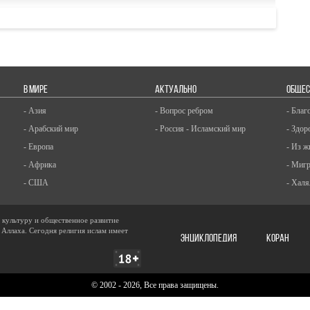
В МИРЕ
АКТУАЛЬНО
ОБЩЕС
- Азия
- Вопрос ребром
- Благ
- Арабский мир
- Россия - Исламский мир
- Здор
- Европа
- Из ж
- Африка
- Миг
- США
- Халя
, культуру и общественное развитие
 Аллаха. Сегодня религия ислам имеет
ЭНЦИКЛОПЕДИЯ
КОРАН
© 2002 - 2026, Все права защищены.