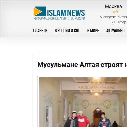
0
°C
6
августа
Четв
21 Сафар
ГЛАВНОЕ
В РОССИИ И СНГ
В МИРЕ
АКТУАЛЬНО
Мусульмане Алтая строят