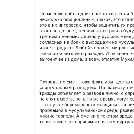
По мнению собеседника агентства, если 
несколько официальных браков, это стал
это в их интересах, чтобы защитить их пр
этого не дозреет, женщины все равно буд
третьими женами. Сейчас у русских женщ
согласных на брак с выходцами из мусуль
итоге страдают. Любой человек, мигрант 
гнева объявить ей о разводе. И он знает, 
выгонит ее из дома, и все», отметил Мух
Разводы по смс – тоже факт, увы, достат
«виртуальным разводом». По шариату, нич
трижды объявляет о разводе лично, с о
не спят вместе, но, в то же время, могут 
– в случае беременности женщины – поним
проблемой в мусульманской среде, разве
многие терпели. А смс-ки с текстом вроде
то же самое, что принимать ислам виртуал