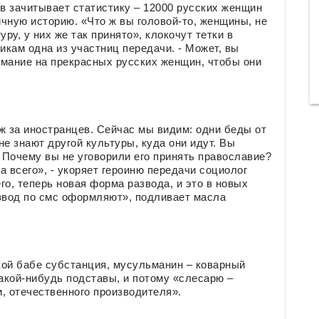
ов зачитывает статистику – 12000 русских женщин
чную историю. «Что ж вы головой-то, женщины, не
ру, у них же так принято», клокочут тетки в
икам одна из участниц передачи. - Может, вы
нимание на прекрасных русских женщин, чтобы они
ж за иностранцев. Сейчас мы видим: одни беды от
не знают другой культуры, куда они идут. Вы
 Почему вы не уговорили его принять православие?
 всего», - укоряет героиню передачи социолог
го, теперь новая форма развода, и это в новых
развод по смс оформляют», подливает масла
кой бабе субстанция, мусульманин – коварный
какой-нибудь подставы, и потому «слесарю –
и, отечественного производителя».