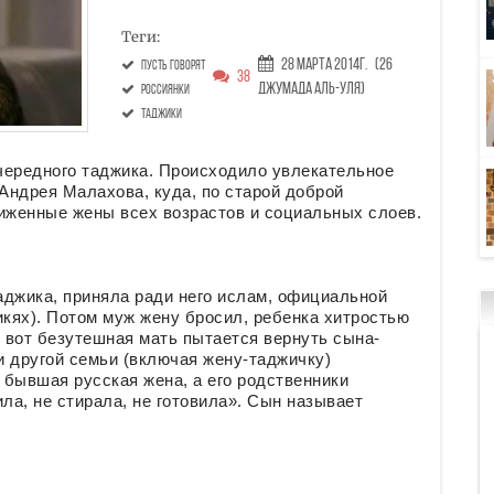
Теги:
28 Марта 2014г.
(26
Пусть говорят
38
Джумада аль-уля)
россиянки
таджики
чередного таджика. Происходило увлекательное
 Андрея Малахова, куда, по старой доброй
биженные жены всех возрастов и социальных слоев.
аджика, приняла ради него ислам, официальной
икях). Потом муж жену бросил, ребенка хитростью
и вот безутешная мать пытается вернуть сына-
и другой семьи (включая жену-таджичку)
 бывшая русская жена, а его родственники
ла, не стирала, не готовила». Сын называет