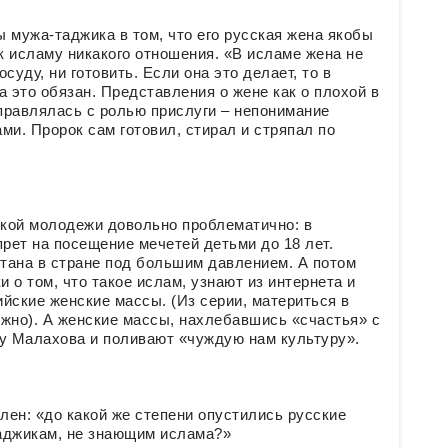
ы мужа-таджика в том, что его русская жена якобы
к исламу никакого отношения. «В исламе жена не
суду, ни готовить. Если она это делает, то в
 это обязан. Представления о жене как о плохой в
справлялась с ролью прислуги – непонимание
и. Пророк сам готовил, стирал и стряпал по
ской молодежи довольно проблематично: в
рет на посещение мечетей детьми до 18 лет.
тана в стране под большим давлением. А потом
и о том, что такое ислам, узнают из интернета и
ийские женские массы. (Из серии, материться в
можно). А женские массы, нахлебавшись «счастья» с
 у Малахова и поливают «чуждую нам культуру».
лен: «до какой же степени опустились русские
аджикам, не знающим ислама?»