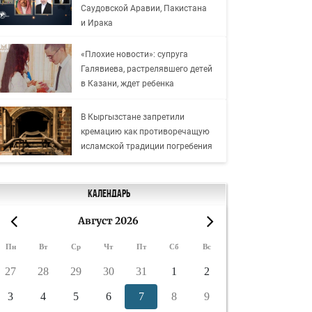
Саудовской Аравии, Пакистана
и Ирака
«Плохие новости»: супруга
Галявиева, растрелявшего детей
в Казани, ждет ребенка
В Кыргызстане запретили
кремацию как противоречащую
исламской традиции погребения
Календарь
Август 2026
«
»
Пн
Вт
Ср
Чт
Пт
Сб
Вс
27
28
29
30
31
1
2
3
4
5
6
7
8
9