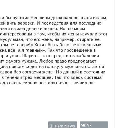
сли бы русские женщины досконально знали ислам,
ей вить веревки. И последствия для последних
или на жен денно и нощно. Но, по моим
аинтересованы в том, чтобы их жены изучали этот
мусульман, что его жена, например, стирать не
этом не говори!» Хотят быть безответственными
на все, а я главный». Так что просвещение в
р и ужас. Шариат – это средство закабаления
и» самого мужика. Любое право предполагает
на совсем сядет на голову, у мужчины остается
азвод без согласия жены. Но данный в состоянии
в течении трех месяцев. Так что здесь система
адо очень сильно постараться», - заявил он.
Vk
Islam News