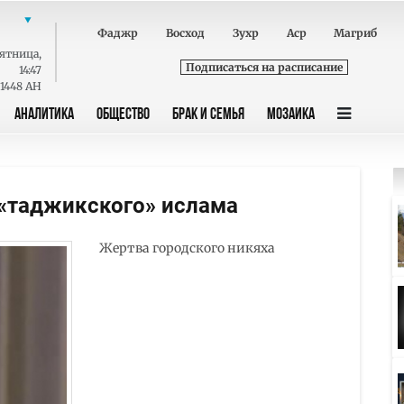
Фаджр
Восход
Зухр
Аср
Магриб
ятница
,
Подписаться на расписание
14:47
 1448 AH
АНАЛИТИКА
ОБЩЕСТВО
БРАК И СЕМЬЯ
МОЗАИКА
«таджикского» ислама
Жертва городского никяха