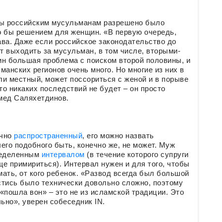
бы российским мусульманам разрешено было
о бы решением для женщин. «В первую очередь,
ава. Даже если российское законодательство до
ут выходить за мусульман, в том числе, вторыми-
ин большая проблема с поиском второй половины, и
манских регионов очень много. Но многие из них в
или местный, может поссориться с женой и в порыве
что никаких последствий не будет – он просто
амед Саляхетдинов.
очно
распространенный
, его можно назвать
его подобного быть, конечно же, не может. Муж
пределенным
интервалом
(в течение которого супруги
еще примириться). Интервал нужен и для того, чтобы
ать, от кого ребенок. «Развод всегда был большой
стись было технически довольно сложно, поэтому
 «пошла вон» – это не из исламской традиции. Это
ьно», уверен собеседник IN.