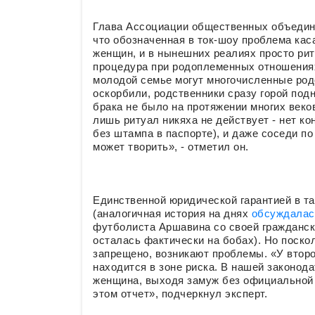
Глава Ассоциации общественных объедин
что обозначенная в ток-шоу проблема кас
женщин, и в нынешних реалиях просто рит
процедура при родоплеменных отношениях
молодой семье могут многочисленные родс
оскорбили, родственники сразу горой подн
брака не было на протяжении многих веков
лишь ритуал никяха не действует - нет к
без штампа в паспорте), и даже соседи по 
может творить», - отметил он.
Единственной юридической гарантией в та
(аналогичная история на днях
обсуждала
футболиста Аршавина со своей гражданск
осталась фактически на бобах). Но поско
запрещено, возникают проблемы. «У второ
находится в зоне риска. В нашей законода
женщина, выходя замуж без официальной 
этом отчет», подчеркнул эксперт.