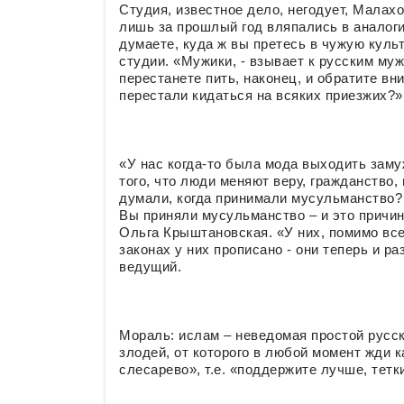
Студия, известное дело, негодует, Малах
лишь за прошлый год вляпались в аналоги
думаете, куда ж вы претесь в чужую культу
студии. «Мужики, - взывает к русским муж
перестанете пить, наконец, и обратите в
перестали кидаться на всяких приезжих?»
«У нас когда-то была мода выходить заму
того, что люди меняют веру, гражданство, 
думали, когда принимали мусульманство?
Вы приняли мусульманство – и это причина
Ольга Крыштановская. «У них, помимо все
законах у них прописано - они теперь и 
ведущий.
Мораль: ислам – неведомая простой русс
злодей, от которого в любой момент жди 
слесарево», т.е. «поддержите лучше, тетк