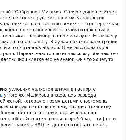
ений «Собрание» Мухамед Саляхетдинов считает,
ается не только русских, но и мусульманских
уала никяха недостаточно. «Никях – это серьезная
, когда проконтролировать взаимоотношения в
твенники – например, в селе или ауле. Если жену
имутся на ее защиту. В аулах никакой регистрации
, и это считалось нормой. В мегаполисах один
онтроля. Парень женится по исламскому обычаю (но
лестничной клетке его не знают. Он что хочет, то
ких условиях является штамп в паспорте
сь
у того же Малахова и касалась развода
ой женой, которая с тремя детьми спортсмена
льку многоженство по нашему законодательству
й жены нет никаких прав, она изначально
тельной действительности второй брак – туфта, и
регистрации в ЗАГСе, должна отдавать себе в