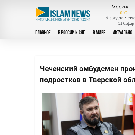
0
°C
6
августа
Четв
21 Сафар
ГЛАВНОЕ
В РОССИИ И СНГ
В МИРЕ
АКТУАЛЬНО
Чеченский омбудсмен про
подростков в Тверской об