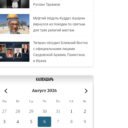
Руслан Тарамов
Муфтий Абдуль-Куддус Ашарин
вернулся из поездки по святым
для трёх религий местам
Тегеран обсудил Ближний Восток
с официальными лицами
Саудовской Аравии, Пакистана
и Ирака
Календарь
Август 2026
«
»
Пн
Вт
Ср
Чт
Пт
Сб
Вс
27
28
29
30
31
1
2
3
4
5
6
7
8
9