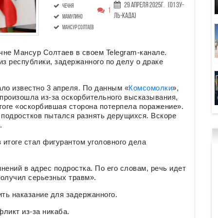
29 Апреля 2025г.
(01 Зу-
Чечня
1
ль-када)
Мамулино
Мансур Солтаев
чне Мансур Солтаев в своем Telegram-канале.
из республики, задержанного по делу о драке
ло известно 3 апреля. По данным «
Комсомолки
»,
произошла из-за оскорбительного высказывания,
итоге «оскорбившая сторона потерпела поражение».
подростков пытался разнять дерущихся. Вскоре
.
 итоге стал фигурантом уголовного дела
нений в адрес подростка. По его словам, речь идет
получил серьезных травм».
ть наказание для задержанного.
ликт из-за никаба.