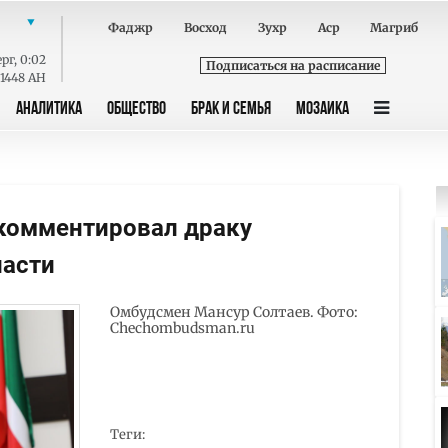
Фаджр
Восход
Зухр
Аср
Магриб
ерг
,
0:02
Подписаться на расписание
 1448 AH
АНАЛИТИКА
ОБЩЕСТВО
БРАК И СЕМЬЯ
МОЗАИКА
комментировал драку
ласти
Омбудсмен Мансур Солтаев. Фото:
Сhechombudsman.ru
Теги: