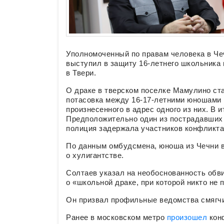
Уполномоченный по правам человека в Че
выступил в защиту 16-летнего школьника 
в Твери.
О драке в тверском поселке Мамулино ста
потасовка между 16-17-летними юношами 
произнесенного в адрес одного из них. В 
Предположительно один из пострадавших 
полиция задержала участников конфликта
По данным омбудсмена, юноша из Чечни в
о хулигантстве.
Солтаев указал на необоснованность обви
о «школьной драке, при которой никто не 
Он призвал профильные ведомства смягчи
Ранее в московском метро
произошел
конф