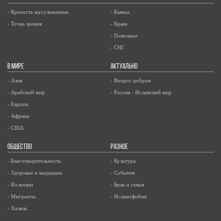
- Крепость мусульманина
- Кавказ
- Точка зрения
- Крым
- Поволжье
- СНГ
В МИРЕ
АКТУАЛЬНО
- Азия
- Вопрос ребром
- Арабский мир
- Россия - Исламский мир
- Европа
- Африка
- США
ОБЩЕСТВО
РАЗНОЕ
- Благотворительность
- Культура
- Здоровье и медицина
- События
- Из жизни
- Брак и семья
- Мигранты
- Исламофобия
- Халяль