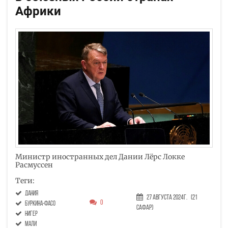
Африки
Министр иностранных дел Дании Лёрс Локке
Расмуссен
Теги:
Дания
27 Августа 2024г.
(21
0
Буркина-Фасо
Сафар)
Нигер
Мали