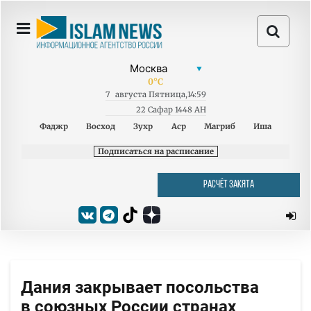
0
°C
7
августа
Пятница
,
14:59
22 Сафар 1448 AH
Фаджр
Восход
Зухр
Аср
Магриб
Иша
Подписаться на расписание
РАСЧЁТ ЗАКЯТА
Дания закрывает посольства
в союзных России странах