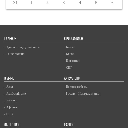
31
1
2
3
4
5
6
ГЛАВНОЕ
В РОССИИ И СНГ
- Крепость мусульманина
- Кавказ
- Точка зрения
- Крым
- Поволжье
- СНГ
В МИРЕ
АКТУАЛЬНО
- Азия
- Вопрос ребром
- Арабский мир
- Россия - Исламский мир
- Европа
- Африка
- США
ОБЩЕСТВО
РАЗНОЕ