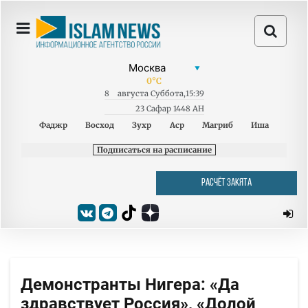
0
°C
8
августа
Суббота
,
15:39
23 Сафар 1448 AH
Фаджр
Восход
Зухр
Аср
Магриб
Иша
Подписаться на расписание
РАСЧЁТ ЗАКЯТА
Демонстранты Нигера: «Да
здравствует Россия», «Долой