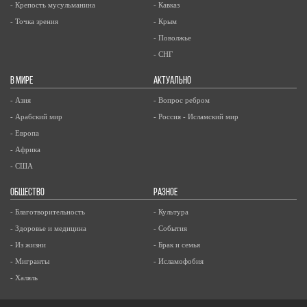
- Крепость мусульманина
- Кавказ
- Точка зрения
- Крым
- Поволжье
- СНГ
В МИРЕ
АКТУАЛЬНО
- Азия
- Вопрос ребром
- Арабский мир
- Россия - Исламский мир
- Европа
- Африка
- США
ОБЩЕСТВО
РАЗНОЕ
- Благотворительность
- Культура
- Здоровье и медицина
- События
- Из жизни
- Брак и семья
- Мигранты
- Исламофобия
- Халяль