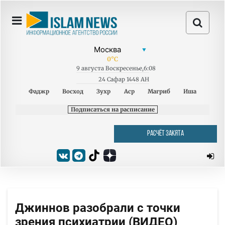
0
°C
9
августа
Воскресенье
,
6:08
24 Сафар 1448 AH
Фаджр
Восход
Зухр
Аср
Магриб
Иша
Подписаться на расписание
РАСЧЁТ ЗАКЯТА
Джиннов разобрали с точки
зрения психиатрии (ВИДЕО)