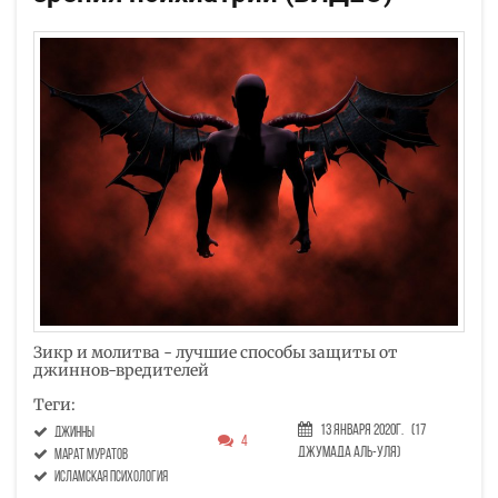
Зикр и молитва - лучшие способы защиты от
джиннов-вредителей
Теги:
13 Января 2020г.
(17
джинны
4
Джумада аль-уля)
Марат Муратов
исламская психология