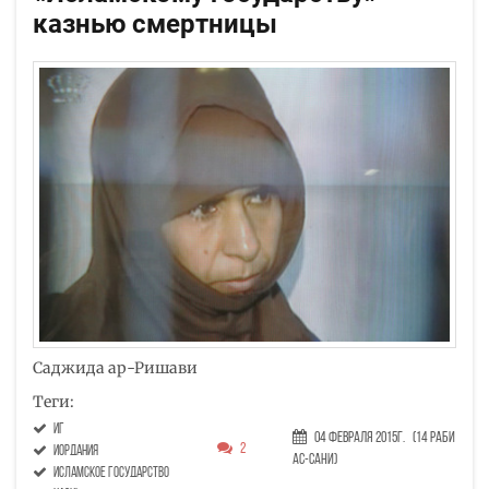
казнью смертницы
Саджида ар-Ришави
Теги:
ИГ
04 Февраля 2015г.
(14 Раби
2
Иордания
ас-сани)
исламское государство