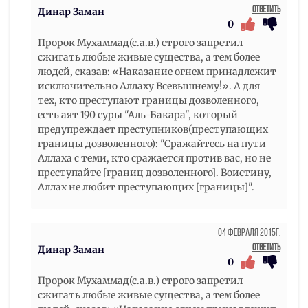
Ответить
Динар Заман
0
Пророк Мухаммад(с.а.в.) строго запретил
сжигать любые живые существа, а тем более
людей, сказав: «Наказание огнем принадлежит
исключительно Аллаху Всевышнему!». А для
тех, кто преступают границы дозволенного,
есть аят 190 суры "Аль-Бакара", который
предупреждает преступников(преступающих
границы дозволенного): "Сражайтесь на пути
Аллаха с теми, кто сражается против вас, но не
преступайте [границ дозволенного]. Воистину,
Аллах не любит преступающих [границы]".
04 Февраля 2015г.
Ответить
Динар Заман
0
Пророк Мухаммад(с.а.в.) строго запретил
сжигать любые живые существа, а тем более