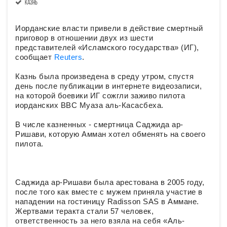
казнь
Иорданские власти привели в действие смертный
приговор в отношении двух из шести
представителей «Исламского государства» (ИГ),
сообщает
Reuters
.
Казнь была произведена в среду утром, спустя
день после публикации в интернете видеозаписи,
на которой боевики ИГ сожгли заживо пилота
иорданских ВВС Муаза аль-Касасбеха.
В числе казненных - смертница Саджида ар-
Ришави, которую Амман хотел обменять на своего
пилота.
Саджида ар-Ришави была арестована в 2005 году,
после того как вместе с мужем приняла участие в
нападении на гостиницу Radisson SAS в Аммане.
Жертвами теракта стали 57 человек,
ответственность за него взяла на себя «Аль-