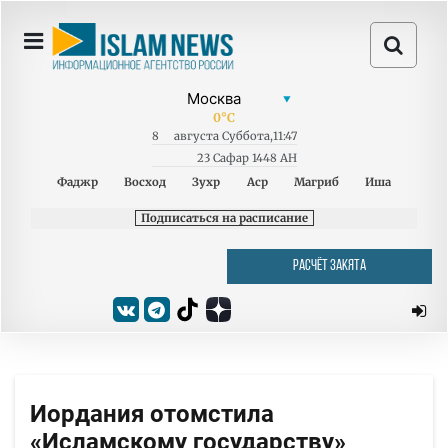
0
°C
8
августа
Суббота
,
11:47
23 Сафар 1448 AH
Фаджр
Восход
Зухр
Аср
Магриб
Иша
Подписаться на расписание
РАСЧЁТ ЗАКЯТА
Иордания отомстила
«Исламскому государству»