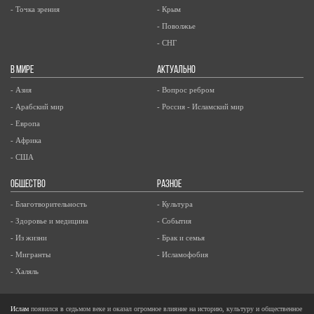
- Точка зрения
- Крым
- Поволжье
- СНГ
В МИРЕ
АКТУАЛЬНО
- Азия
- Вопрос ребром
- Арабский мир
- Россия - Исламский мир
- Европа
- Африка
- США
ОБЩЕСТВО
РАЗНОЕ
- Благотворительность
- Культура
- Здоровье и медицина
- События
- Из жизни
- Брак и семья
- Мигранты
- Исламофобия
- Халяль
Ислам
появился в седьмом веке и оказал огромное влияние на историю, культуру и общественное