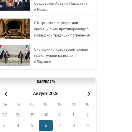
Саудовской Аравии, Пакистана
и Ирака
В Кыргызстане запретили
кремацию как противоречащую
исламской традиции погребения
Сирийский лидер гарантировал
права курдов на встрече
с Барзани
Календарь
Август 2026
«
»
Пн
Вт
Ср
Чт
Пт
Сб
Вс
27
28
29
30
31
1
2
3
4
5
6
7
8
9