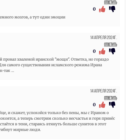
Ответить
0
емного мозгов, а тут одни эмоции
14 Апреля 2024г.
Ответить
0
ейший провал хваленой иранской "мощи". Ответка, но гораздо
. Для самого существования исламского режима Ирана
-так ...
14 Апреля 2024г.
Ответить
0
е, и скажет, успокойся только без пены, мы с Ираном о
коятся, а теперь смотрим сколько несчастья и горя принёс
стаётся в тени, стараясь втянуть больше сунитов в этот
 гибнут мирные люди.