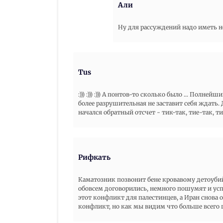
Али
Ну для рассуждений надо иметь н
Tus
:))) :))) :))) А понтов-то сколько было ... Полн
более разрушительная не заставит себя ждать
начался обратный отсчет - тик-так, тие-так, тик
Рифкать
Каматозник позвонит бене кровавому детоубийц
обовсем договорились, немного пошумят и успо
этот конфликт для палестинцев, а Иран снова о
конфликт, но как мы видим что больше всего