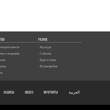
ТВО
РАЗНОЕ
отворительность
- Культура
овье и медицина
- События
изни
- Брак и семья
ранты
- Исламофобия
ль
ХАДИСЫ
ВИДЕО
Муфтияты
العربية