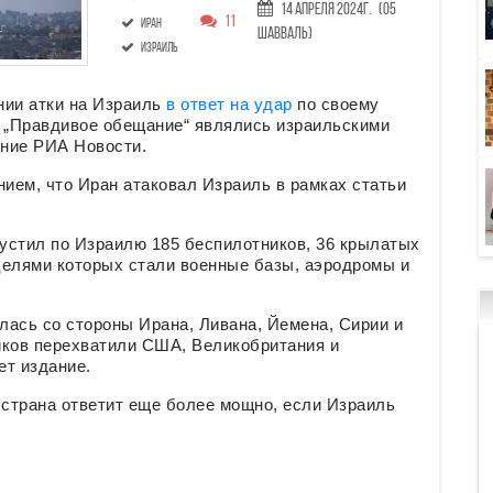
14 Апреля 2024г.
(05
11
Иран
Шавваль)
Израиль
нии атки на Израиль
в ответ на удар
по своему
и „Правдивое обещание“ являлись израильскими
ение РИА Новости.
ием, что Иран атаковал Израиль в рамках статьи
устил по Израилю 185 беспилотников, 36 крылатых
 целями которых стали военные базы, аэродромы и
елась со стороны Ирана, Ливана, Йемена, Сирии и
иков перехватили США, Великобритания и
ет издание.
 страна ответит еще более мощно, если Израиль