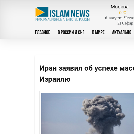
0
°C
6
августа
Четв
21 Сафар
ГЛАВНОЕ
В РОССИИ И СНГ
В МИРЕ
АКТУАЛЬНО
Иран заявил об успехе ма
Израилю