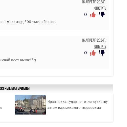
16 Апреля 2024г.
Ответить
0
ило 1 миллиард 300 тысяч баксов.
16 Апреля 2024г.
Ответить
0
 свой пост выше?? :)
кстные материалы
Иран назвал удар по генконсульству
не
актом израильского терроризма