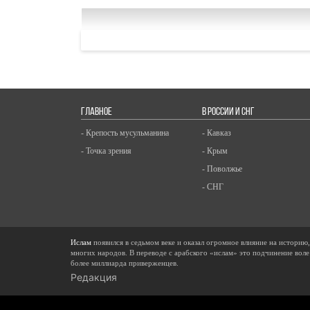
ГЛАВНОЕ
В РОССИИ И СНГ
- Крепость мусульманина
- Кавказ
- Точка зрения
- Крым
- Поволжье
- СНГ
Ислам
появился в седьмом веке и оказал огромное влияние на историю
многих народов. В переводе с арабского «ислам» это подчинение воле
более миллиарда приверженцев.
Редакция