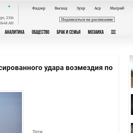
Фаджр
Восход
Зухр
Аср
Магриб
ерг
,
23:14
Подписаться на расписание
 1448 AH
АНАЛИТИКА
ОБЩЕСТВО
БРАК И СЕМЬЯ
МОЗАИКА
ссированного удара возмездия по
Теги: