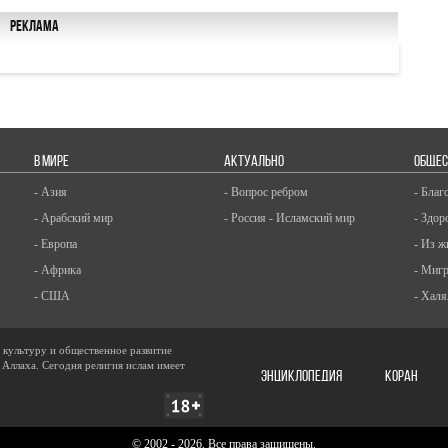
Реклама
В МИРЕ
АКТУАЛЬНО
ОБЩЕС
- Азия
- Вопрос ребром
- Благ
- Арабский мир
- Россия - Исламский мир
- Здор
- Европа
- Из ж
- Африка
- Миг
- США
- Халя
, культуру и общественное развитие
 Аллаха. Сегодня религия ислам имеет
ЭНЦИКЛОПЕДИЯ
КОРАН
© 2002 - 2026, Все права защищены.