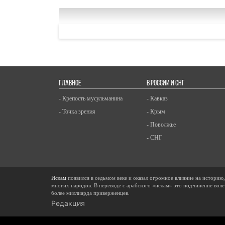
ГЛАВНОЕ
В РОССИИ И СНГ
- Крепость мусульманина
- Кавказ
- Точка зрения
- Крым
- Поволжье
- СНГ
Ислам
появился в седьмом веке и оказал огромное влияние на историю
многих народов. В переводе с арабского «ислам» это подчинение воле
более миллиарда приверженцев.
Редакция