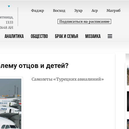
Фаджр
Восход
Зухр
Аср
Магриб
ятница
,
Подписаться на расписание
13:33
 1448 AH
АНАЛИТИКА
ОБЩЕСТВО
БРАК И СЕМЬЯ
МОЗАИКА
лему отцов и детей?
Самолеты «Турецких авиалиний»