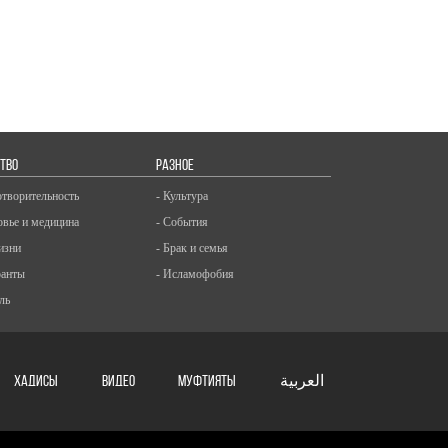
ТВО
РАЗНОЕ
отворительность
- Культура
овье и медицина
- События
изни
- Брак и семья
ранты
- Исламофобия
ль
ХАДИСЫ
ВИДЕО
Муфтияты
العربية