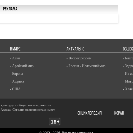
Реклама
В МИРЕ
АКТУАЛЬНО
ОБЩЕС
- Азия
- Вопрос ребром
- Благ
- Арабский мир
- Россия - Исламский мир
- Здор
- Европа
- Из ж
- Африка
- Миг
- США
- Халя
, культуру и общественное развитие
 Аллаха. Сегодня религия ислам имеет
ЭНЦИКЛОПЕДИЯ
КОРАН