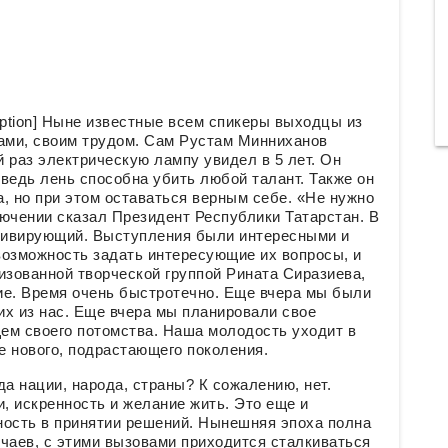
tion] Ныне известные всем спикеры выходцы из
сами, своим трудом. Сам Рустам Минниханов
й раз электрическую лампу увидел в 5 лет. Он
ведь лень способна убить любой талант. Также он
, но при этом оставаться верным себе. «Не нужно
лючении сказал Президент Республики Татарстан. В
тивирующий. Выступления были интересными и
озможность задать интересующие их вопросы, и
изованной творческой группой Рината Сиразиева,
ие. Время очень быстротечно. Еще вчера мы были
их из нас. Еще вчера мы планировали свое
ем своего потомства. Наша молодость уходит в
е нового, подрастающего поколения.
а нации, народа, страны? К сожалению, нет.
и, искренность и желание жить. Это еще и
ность в принятии решений. Нынешняя эпоха полна
чаев, с этими вызовами приходится сталкиваться