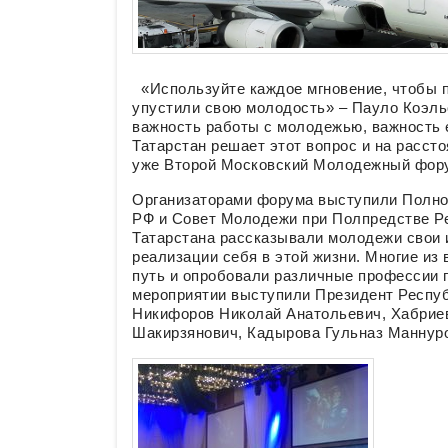
«Используйте каждое мгновение, чтобы по
упустили свою молодость» – Пауло Коэльо
важность работы с молодежью, важность е
Татарстан решает этот вопрос и на рассто
уже Второй Московский Молодежный фору
Организаторами форума выступили Полно
РФ и Совет Молодежи при Полпредстве Ре
Татарстана рассказывали молодежи свои 
реализации себя в этой жизни. Многие и
путь и опробовали различные профессии п
мероприятии выступили Президент Респуб
Никифоров Николай Анатольевич, Хабрие
Шакирзянович, Кадырова Гульназ Маннуро