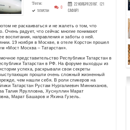
Теги:
22 Ноября 2016г.
(21
0
Сафар)
Татарстан
том не раскаиваться и не жалеть о том, что
. Очень радует, что сейчас многие понимают
е воспитания, направления и заботы о ней.
янии. 19 ноября в Москве, в отеле Корстон прошел
м «Мост Москва – Татарстан».
мочное представительство Республики Татарстан в
спублики Татарстан в РФ. На форуме выходцы из
истории успеха, раскрывали свои секреты
з выступающих прошли очень сложный жизненный
режде, чем нашли себя. В роли спикеров на
лики Татарстан Рустам Нургалиевич Минниханов,
ва Талия Ярулловна, Хуснуллин Марат
вна, Марат Башаров и Яхина Гузель.