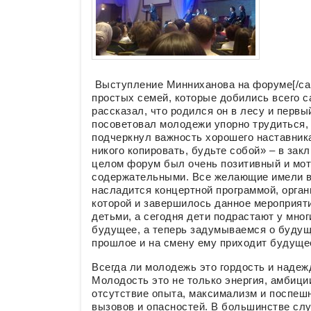
Выступление Минниханова на форуме[/cap
простых семей, которые добились всего 
рассказал, что родился он в лесу и первы
посоветовал молодежи упорно трудиться, 
подчеркнул важность хорошего наставника
никого копировать, будьте собой» – в зак
целом форум был очень позитивный и мо
содержательными. Все желающие имели в
насладится концертной программой, орган
которой и завершилось данное мероприят
детьми, а сегодня дети подрастают у мног
будущее, а теперь задумываемся о будущ
прошлое и на смену ему приходит будуще
Всегда ли молодежь это гордость и надежд
Молодость это не только энергия, амбици
отсутствие опыта, максимализм и поспеш
вызовов и опасностей. В большинстве слу