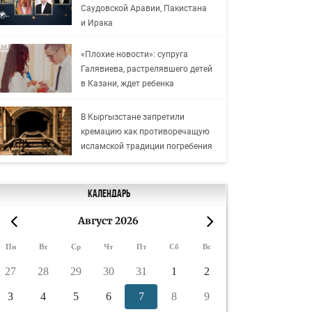
Саудовской Аравии, Пакистана
и Ирака
«Плохие новости»: супруга
Галявиева, растрелявшего детей
в Казани, ждет ребенка
В Кыргызстане запретили
кремацию как противоречащую
исламской традиции погребения
Календарь
Август 2026
«
»
Пн
Вт
Ср
Чт
Пт
Сб
Вс
27
28
29
30
31
1
2
3
4
5
6
7
8
9