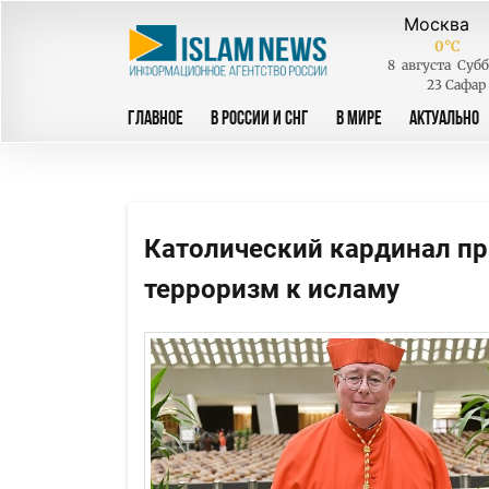
0
°C
8
августа
Субб
23 Сафар
ГЛАВНОЕ
В РОССИИ И СНГ
В МИРЕ
АКТУАЛЬНО
Католический кардинал пр
терроризм к исламу