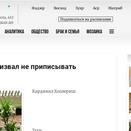
Фаджр
Восход
Зухр
Аср
Магриб
ота
,
4:13
Подписаться на расписание
 1448 AH
АНАЛИТИКА
ОБЩЕСТВО
БРАК И СЕМЬЯ
МОЗАИКА
извал не приписывать
Кардинал Холлериш
Теги: