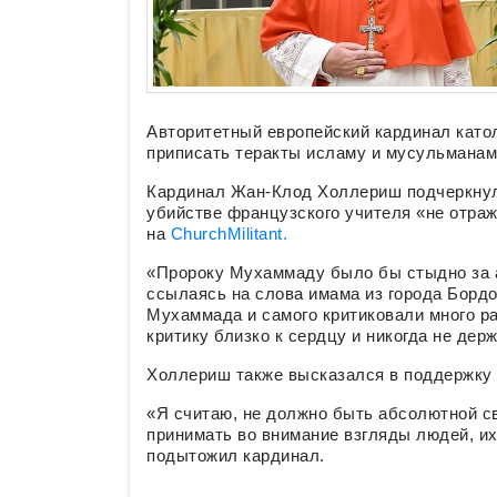
Авторитетный европейский кардинал като
приписать теракты исламу и мусульманам
Кардинал Жан-Клод Холлериш подчеркнул,
убийстве французского учителя «не отра
на
ChurchMilitant.
«Пророку Мухаммаду было бы стыдно за а
ссылаясь на слова имама из города Бордо
Мухаммада и самого критиковали много раз
критику близко к сердцу и никогда не дер
Холлериш также высказался в поддержку з
«Я считаю, не должно быть абсолютной 
принимать во внимание взгляды людей, их 
подытожил кардинал.