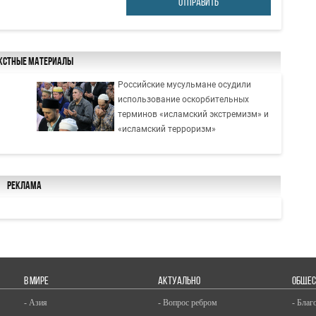
ОТПРАВИТЬ
кстные материалы
Российские мусульмане осудили
использование оскорбительных
терминов «исламский экстремизм» и
«исламский терроризм»
Реклама
В МИРЕ
АКТУАЛЬНО
ОБЩЕС
- Азия
- Вопрос ребром
- Благ