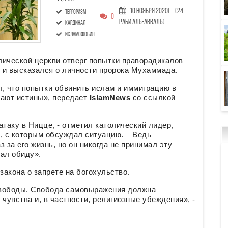
10 Ноября 2020г.
(24
терроризм
0
Раби аль-авваль)
кардинал
исламофобия
лической церкви отверг попытки праворадикалов
 и высказался о личности пророка Мухаммада.
 что попытки обвинить ислам и иммиграцию в
жают истины», передает
IslamNews
со ссылкой
таку в Ницце, - отметил католический лидер,
, с которым обсуждал ситуацию. – Ведь
 за его жизнь, но он никогда не принимал эту
жал обиду».
акона о запрете на богохульство.
свободы. Свобода самовыражения должна
чувства и, в частности, религиозные убеждения», -