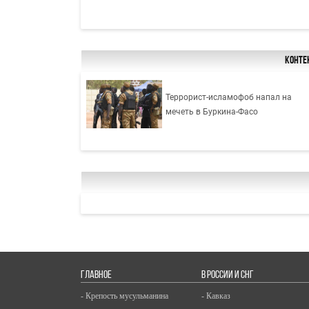
Конте
Террорист-исламофоб напал на
мечеть в Буркина-Фасо
ГЛАВНОЕ
В РОССИИ И СНГ
- Крепость мусульманина
- Кавказ