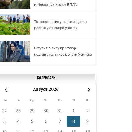
инфраструктуру от БПЛА
Татарстанские ученые создают
робота для сбора урожая
Вступил в силу приговор
поджигательнице мечети Усинска
Календарь
Август 2026
«
»
Пн
Вт
Ср
Чт
Пт
Сб
Вс
27
28
29
30
31
1
2
3
4
5
6
7
8
9
10
11
12
13
14
15
16