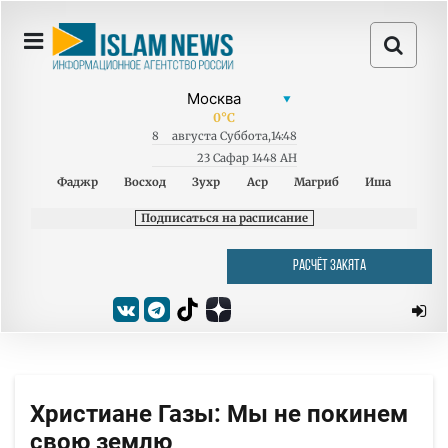
0
°C
8
августа
Суббота
,
14:48
23 Сафар 1448 AH
Фаджр
Восход
Зухр
Аср
Магриб
Иша
Подписаться на расписание
РАСЧЁТ ЗАКЯТА
Христиане Газы: Мы не покинем
свою землю