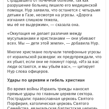
страдавшего от почечной болезни, так как
разрушение больниц лишило его медицинской
помощи. Нур заявила, что останется с четырьмя
детьми в Газе, несмотря на угрозы. «Дорога
изгнания слишком тяжела,
мы её не выдержим», — сказала она.
«Оккупация не делает различия между
мусульманами и христианами — они убивают
всех. Мы — дети этой земли», — добавила Нур.
Многие христиане получали телефонные угрозы
от израильской разведки: их предупреждали, что
их убьют, если они не покинут город. «Из-за вас
люди остаются, и мы убьём вас», — цитирует
Нур слова офицеров.
Удары по церквям и гибель христиан
Во время войны Израиль трижды наносил
прямые удары по главным церквям сектора.
Пострадали: православная церковь Святого
Порфирия, католическая церковь Святого
Семейства, евангельская баптистская церковь.