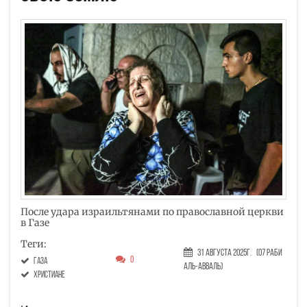
После удара израильтянами по православной церкви
в Газе
Теги:
31 Августа 2025г.
(07 Раби
0
Газа
аль-авваль)
христиане