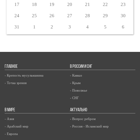
17
18
19
20
21
22
23
24
25
26
27
28
29
30
31
1
2
3
4
5
6
ГЛАВНОЕ
В РОССИИ И СНГ
- Крепость мусульманина
- Кавказ
- Точка зрения
- Крым
- Поволжье
- СНГ
В МИРЕ
АКТУАЛЬНО
- Азия
- Вопрос ребром
- Арабский мир
- Россия - Исламский мир
- Европа