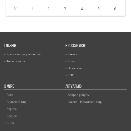
31
1
2
3
4
5
6
ГЛАВНОЕ
В РОССИИ И СНГ
- Крепость мусульманина
- Кавказ
- Точка зрения
- Крым
- Поволжье
- СНГ
В МИРЕ
АКТУАЛЬНО
- Азия
- Вопрос ребром
- Арабский мир
- Россия - Исламский мир
- Европа
- Африка
- США