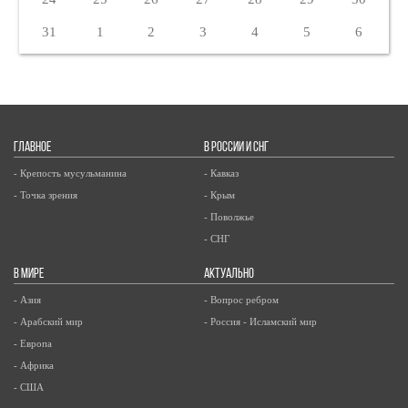
31
1
2
3
4
5
6
ГЛАВНОЕ
В РОССИИ И СНГ
- Крепость мусульманина
- Кавказ
- Точка зрения
- Крым
- Поволжье
- СНГ
В МИРЕ
АКТУАЛЬНО
- Азия
- Вопрос ребром
- Арабский мир
- Россия - Исламский мир
- Европа
- Африка
- США