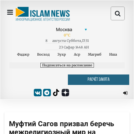
0
°C
8
августа
Суббота
,
17:31
23 Сафар 1448 AH
Фаджр
Восход
Зухр
Аср
Магриб
Иша
Подписаться на расписание
РАСЧЁТ ЗАКЯТА
Муфтий Сагов призвал беречь
межрелигиозный мир на