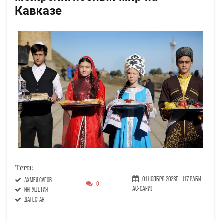
Кавказе
Теги:
01 Ноября 2023г.
(17 Раби
Ахмед Сагов
0
ас-сани)
Ингушетия
Дагестан