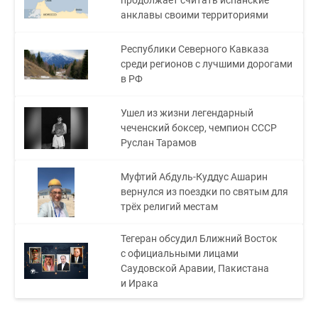
продолжает считать испанские
анклавы своими территориями
Республики Северного Кавказа
среди регионов с лучшими дорогами
в РФ
Ушел из жизни легендарный
чеченский боксер, чемпион СССР
Руслан Тарамов
Муфтий Абдуль-Куддус Ашарин
вернулся из поездки по святым для
трёх религий местам
Тегеран обсудил Ближний Восток
с официальными лицами
Саудовской Аравии, Пакистана
и Ирака