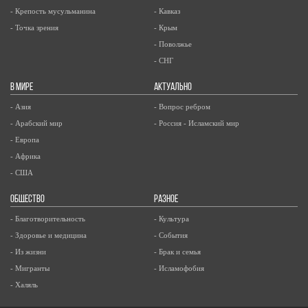
- Крепость мусульманина
- Кавказ
- Точка зрения
- Крым
- Поволжье
- СНГ
В МИРЕ
АКТУАЛЬНО
- Азия
- Вопрос ребром
- Арабский мир
- Россия - Исламский мир
- Европа
- Африка
- США
ОБЩЕСТВО
РАЗНОЕ
- Благотворительность
- Культура
- Здоровье и медицина
- События
- Из жизни
- Брак и семья
- Мигранты
- Исламофобия
- Халяль