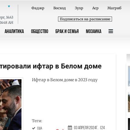
Фаджр
Восход
Зухр
Аср
Магриб
ерг
,
14:43
Подписаться на расписание
 1448 AH
АНАЛИТИКА
ОБЩЕСТВО
БРАК И СЕМЬЯ
МОЗАИКА
тировали ифтар в Белом доме
Ифтар в Белом доме в 2023 году
Теги:
03 Апреля 2024г.
(24
США