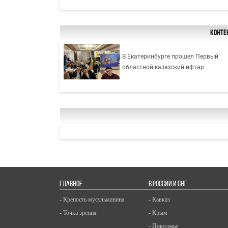
Конте
В Екатеринбурге прошел Первый
областной казахский ифтар
ГЛАВНОЕ
В РОССИИ И СНГ
- Крепость мусульманина
- Кавказ
- Точка зрения
- Крым
- Поволжье