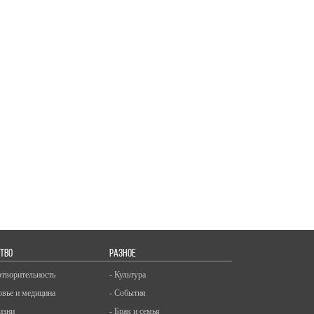
ТВО
РАЗНОЕ
отворительность
- Культура
овье и медицина
- События
изни
- Брак и семья