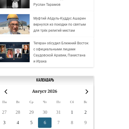
Руслан Тарамов
Муфтий Абдуль-Куддус Ашарин
вернулся из поездки по святым
для трёх религий местам
Тегеран обсудил Ближний Восток
с официальными лицами
Саудовской Аравии, Пакистана
и Ирака
Календарь
Август 2026
«
»
Пн
Вт
Ср
Чт
Пт
Сб
Вс
27
28
29
30
31
1
2
3
4
5
6
7
8
9