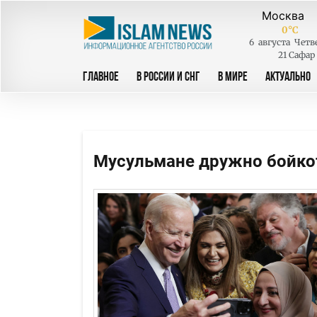
0
°C
6
августа
Четв
21 Сафар
ГЛАВНОЕ
В РОССИИ И СНГ
В МИРЕ
АКТУАЛЬНО
Мусульмане дружно бойко