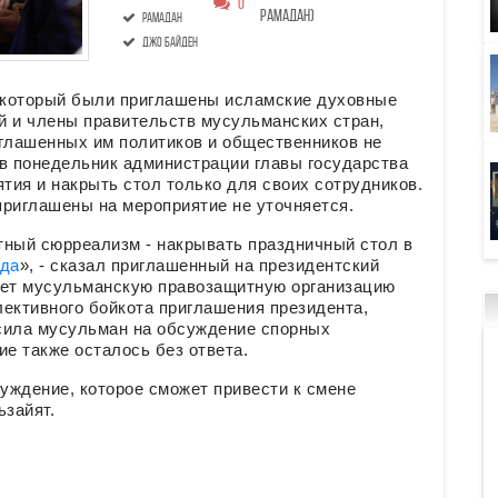
0
Рамадан)
рамадан
Джо Байден
 который были приглашены исламские духовные
й и члены правительств мусульманских стран,
иглашенных им политиков и общественников не
 в понедельник администрации главы государства
ия и накрыть стол только для своих сотрудников.
приглашены на мероприятие не уточняется.
тный сюрреализм - накрывать праздничный стол в
ода
», - сказал приглашенный на президентский
яет мусульманскую правозащитную организацию
ективного бойкота приглашения президента,
сила мусульман на обсуждение спорных
ие также осталось без ответа.
суждение, которое сможет привести к смене
ьзайят.