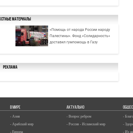
кстные материалы
«Помощь от народа России народу
Палестины». Фонд «Солидарность»
доставил гумпомощь в Газу
Реклама
В МИРЕ
АКТУАЛЬНО
ОБЩЕС
- Азия
- Вопрос ребром
- Благ
- Арабский мир
- Россия - Исламский мир
- Здор
- Европа
- Из ж