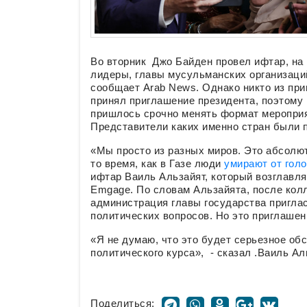
Во вторник Джо Байден провел ифтар, на
лидеры, главы мусульманских организаци
сообщает Arab News. Однако никто из пр
принял приглашение президента, поэтому
пришлось срочно менять формат мероприят
Представители каких именно стран были 
«Мы просто из разных миров. Это абсолю
то время, как в Газе люди
умирают от гол
ифтар Ваиль Альзайят, который возглавл
Emgage. По словам Альзайята, после колл
администрация главы государства пригла
политических вопросов. Но это приглашен
«Я не думаю, что это будет серьезное об
политического курса», - сказал .Ваиль Ал
Поделиться: