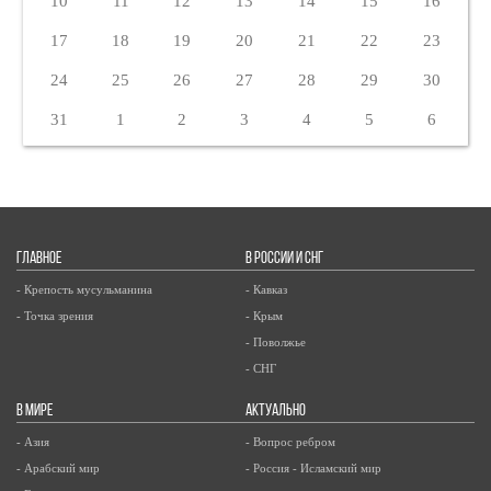
10
11
12
13
14
15
16
17
18
19
20
21
22
23
24
25
26
27
28
29
30
31
1
2
3
4
5
6
ГЛАВНОЕ
В РОССИИ И СНГ
- Крепость мусульманина
- Кавказ
- Точка зрения
- Крым
- Поволжье
- СНГ
В МИРЕ
АКТУАЛЬНО
- Азия
- Вопрос ребром
- Арабский мир
- Россия - Исламский мир