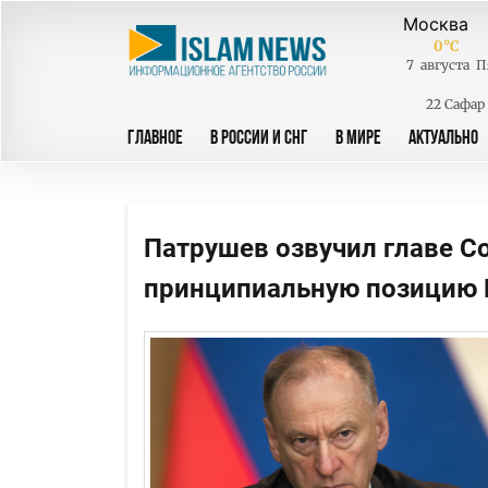
0
°C
7
августа
П
22 Сафар
ГЛАВНОЕ
В РОССИИ И СНГ
В МИРЕ
АКТУАЛЬНО
Патрушев озвучил главе С
принципиальную позицию 