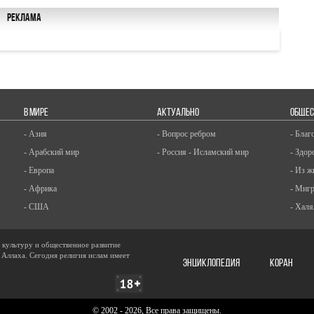
Реклама
В МИРЕ
АКТУАЛЬНО
ОБЩЕС
- Азия
- Вопрос ребром
- Благ
- Арабский мир
- Россия - Исламский мир
- Здор
- Европа
- Из ж
- Африка
- Миг
- США
- Халя
, культуру и общественное развитие
 Аллаха. Сегодня религия ислам имеет
ЭНЦИКЛОПЕДИЯ
КОРАН
© 2002 - 2026, Все права защищены.