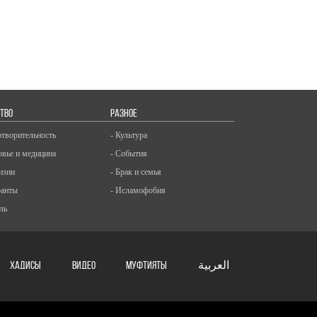
ТВО
РАЗНОЕ
отворительность
- Культура
овье и медицина
- События
изни
- Брак и семья
ранты
- Исламофобия
ль
ХАДИСЫ
ВИДЕО
Муфтияты
العربية