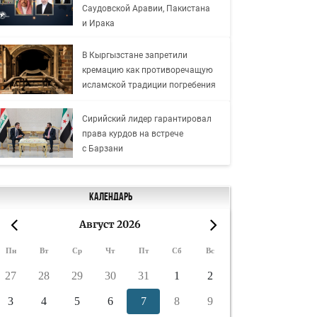
Саудовской Аравии, Пакистана
и Ирака
В Кыргызстане запретили
кремацию как противоречащую
исламской традиции погребения
Сирийский лидер гарантировал
права курдов на встрече
с Барзани
Календарь
Август 2026
«
»
Пн
Вт
Ср
Чт
Пт
Сб
Вс
27
28
29
30
31
1
2
3
4
5
6
7
8
9