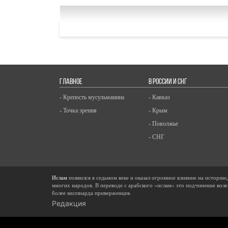
ГЛАВНОЕ
В РОССИИ И СНГ
- Крепость мусульманина
- Кавказ
- Точка зрения
- Крым
- Поволжье
- СНГ
Ислам
появился в седьмом веке и оказал огромное влияние на историю
многих народов. В переводе с арабского «ислам» это подчинение воле
более миллиарда приверженцев.
Редакция