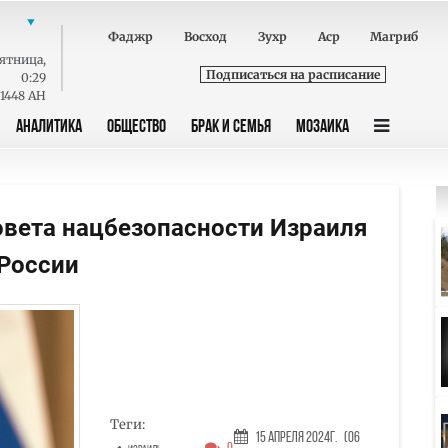
Фаджр
Восход
Зухр
Аср
Магриб
ятница
,
Подписаться на расписание
0:29
 1448 AH
АНАЛИТИКА
ОБЩЕСТВО
БРАК И СЕМЬЯ
МОЗАИКА
овета нацбезопасности Израиля
России
Теги:
15 Апреля 2024г.
(06