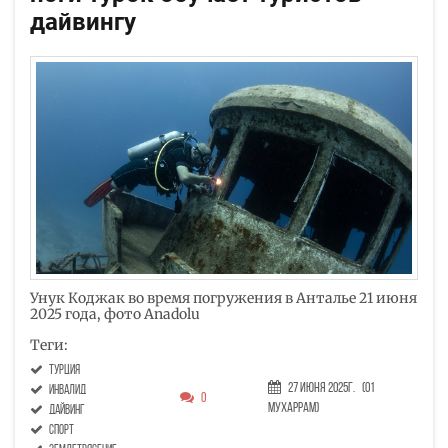
дайвингу
Унук Коджак во время погружения в Анталье 21 июня
2025 года, фото Anadolu
Теги:
Турция
27 Июня 2025г.
(01
инвалид
0
Мухаррам)
дайвинг
спорт