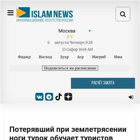
0
°C
6
августа
Четверг
,
9:28
21 Сафар 1448 AH
Фаджр
Восход
Зухр
Аср
Магриб
Иша
Подписаться на расписание
РАСЧЁТ ЗАКЯТА
Потерявший при землетрясении
ноги турок обучает туристов