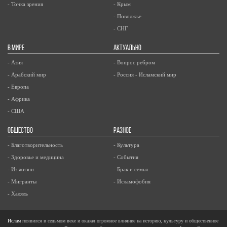
- Точка зрения
- Крым
- Поволжье
- СНГ
В МИРЕ
АКТУАЛЬНО
- Азия
- Вопрос ребром
- Арабский мир
- Россия - Исламский мир
- Европа
- Африка
- США
ОБЩЕСТВО
РАЗНОЕ
- Благотворительность
- Культура
- Здоровье и медицина
- События
- Из жизни
- Брак и семья
- Мигранты
- Исламофобия
- Халяль
Ислам
появился в седьмом веке и оказал огромное влияние на историю, культуру и общественное