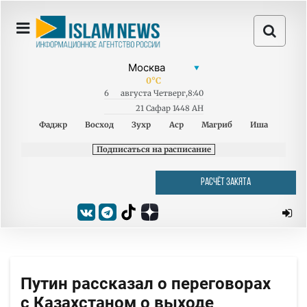
0
°C
6
августа
Четверг
,
8:40
21 Сафар 1448 AH
Фаджр
Восход
Зухр
Аср
Магриб
Иша
Подписаться на расписание
РАСЧЁТ ЗАКЯТА
Путин рассказал о переговорах
с Казахстаном о выходе