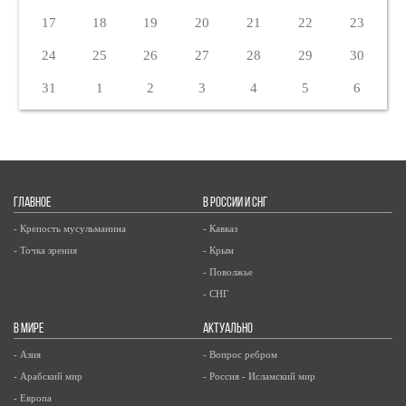
17
18
19
20
21
22
23
24
25
26
27
28
29
30
31
1
2
3
4
5
6
ГЛАВНОЕ
В РОССИИ И СНГ
- Крепость мусульманина
- Кавказ
- Точка зрения
- Крым
- Поволжье
- СНГ
В МИРЕ
АКТУАЛЬНО
- Азия
- Вопрос ребром
- Арабский мир
- Россия - Исламский мир
- Европа