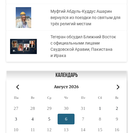
Муфтий Абдуль-Куддус Ашарин
вернулся из поездки по святым для
трёх религий местам
Тегеран обсудил Ближний Восток
с официальными лицами
Саудовской Аравии, Пакистана
и Ирака
Календарь
Август 2026
«
»
Пн
Вт
Ср
Чт
Пт
Сб
Вс
27
28
29
30
31
1
2
3
4
5
6
7
8
9
10
11
12
13
14
15
16