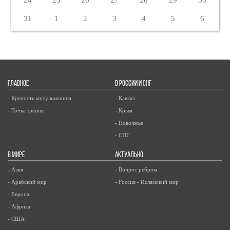
24
25
26
27
28
29
30
31
1
2
3
4
5
6
ГЛАВНОЕ
В РОССИИ И СНГ
- Крепость мусульманина
- Кавказ
- Точка зрения
- Крым
- Поволжье
- СНГ
В МИРЕ
АКТУАЛЬНО
- Азия
- Вопрос ребром
- Арабский мир
- Россия - Исламский мир
- Европа
- Африка
- США