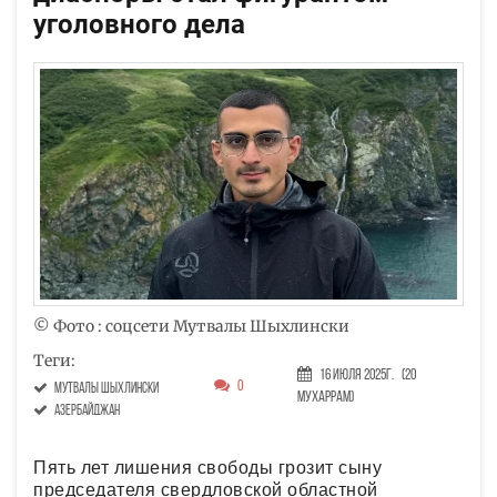
уголовного дела
© Фото : соцсети Мутвалы Шыхлински
Теги:
16 Июля 2025г.
(20
0
Мутвалы Шыхлински
Мухаррам)
Азербайджан
Пять лет лишения свободы грозит сыну
председателя свердловской областной