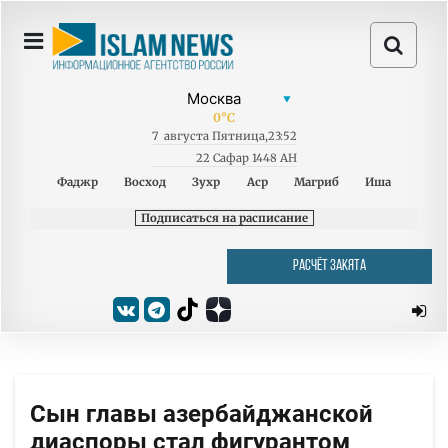
0
°C
7
августа
Пятница
,
23:52
22 Сафар 1448 AH
Фаджр
Восход
Зухр
Аср
Магриб
Иша
Подписаться на расписание
РАСЧЁТ ЗАКЯТА
Сын главы азербайджанской
диаспоры стал фигурантом