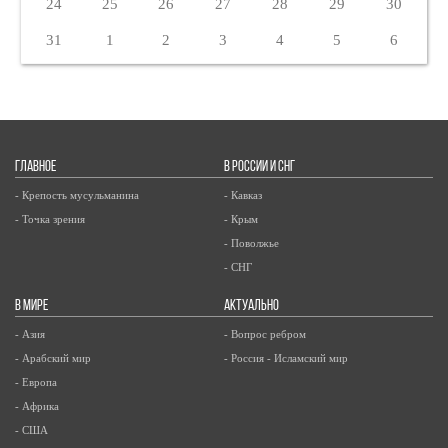
24
25
26
27
28
29
30
31
1
2
3
4
5
6
ГЛАВНОЕ
В РОССИИ И СНГ
- Крепость мусульманина
- Кавказ
- Точка зрения
- Крым
- Поволжье
- СНГ
В МИРЕ
АКТУАЛЬНО
- Азия
- Вопрос ребром
- Арабский мир
- Россия - Исламский мир
- Европа
- Африка
- США