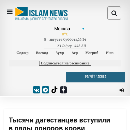
0
°C
8
августа
Суббота
,
16:34
23 Сафар 1448 AH
Фаджр
Восход
Зухр
Аср
Магриб
Иша
Подписаться на расписание
РАСЧЁТ ЗАКЯТА
Тысячи дагестанцев вступили
в ряды доноров крови