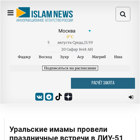
0
°C
5
августа
Среда
,
21:59
20 Сафар 1448 AH
Фаджр
Восход
Зухр
Аср
Магриб
Иша
Подписаться на расписание
РАСЧЁТ ЗАКЯТА
Уральские имамы провели
праздничные встречи в ЛИУ-51