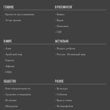
ГЛАВНОЕ
В РОССИИ И СНГ
- Крепость мусульманина
- Кавказ
- Точка зрения
- Крым
- Поволжье
- СНГ
В МИРЕ
АКТУАЛЬНО
- Азия
- Вопрос ребром
- Арабский мир
- Россия - Исламский мир
- Европа
- Африка
- США
ОБЩЕСТВО
РАЗНОЕ
- Благотворительность
- Культура
- Здоровье и медицина
- События
- Из жизни
- Брак и семья
- Мигранты
- Исламофобия